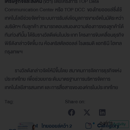
เศรษฐกิจและสังคม
(ขวา) โดยโครงการ TOP Data
Communication Center หรือ TOP DCC ของไทยออยล์ซึ่งใช้
เทคโนโลยีช่วยจัดทำระบบการรับส่งข้อมูลการขายอัตโนมัติระหว่า
งบริษัทฯ กับลูกค้า สามารถตอบสนองความต้องการของลูกค้าได้
ทันท่วงทีนั้น ได้รับรางวัลดีเด่นในประเภท โครงการขับเคลื่อนธุรกิจ
พิธีดังกล่าวจัดขึ้น ณ ห้องคริสตัลฮอลล์ โรงแรมดิ แอทธินี โฮเทล
กรุงเทพฯ
รางวัลดังกล่าวจัดให้มีขึ้นโดย สมาคมการจัดการธุรกิจแห่ง
ประเทศไทย เพื่อช่วยยกระดับมาตรฐานการบริหารจัดการ
เทคโนโลยีสารสนเทศ และการสื่อสารขององค์กรในประเทศไทย
Tag:
Share on:
องค์กร
Activity
Recent
Category
ไทยออยล์คว้า 2