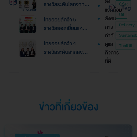
สิ่ง
รางวัลระดับโลกจาก
CSR
Tag
Posts
แวดล้อม
Global Banking &
Oil
สังคม
ไทยออยล์คว้า 5
Finance Awards
Refinery
การ
รางวัลยอดเยี่ยมแห่ง
2026ตอกย้ำความเป็น
กำกับ
Sustainabi
เอเชีย จากงานประกาศ
เลิศด้านการบริหาร
ไทยออยล์คว้า 4
ดูแล
รางวัล “Asian
ThaiOil
การเงินและการระดม
รางวัลระดับสากลจาก
กิจการ
Excellence Award
ทุน
นิตยสาร Alpha
ที่ดี
2026”
Southeast Asia
ตอกย้ำความเป็นเลิศใน
การบริหารจัดการที่
ยอดเยี่ยม
ข่าวที่เกี่ยวข้อง