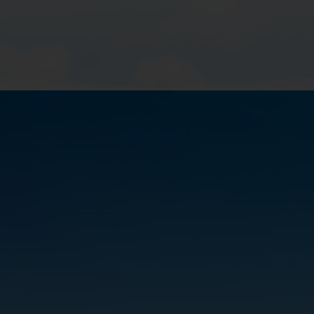
Our
Core Values