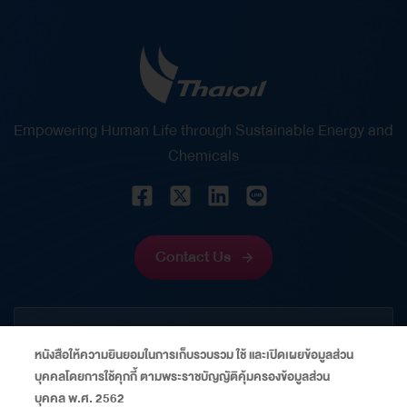
Empowering Human Life through Sustainable Energy and
Chemicals
Contact Us
CORPORATE
หนังสือให้ความยินยอมในการเก็บรวบรวม ใช้ และเปิดเผยข้อมูลส่วน
บุคคลโดยการใช้คุกกี้ ตามพระราชบัญญัติคุ้มครองข้อมูลส่วน
INFORMATION
บุคคล พ.ศ. 2562