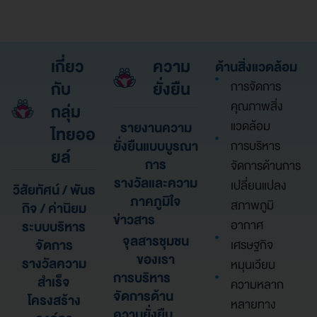
เกี่ยว
ความ
ด้านสิ่งแวดล้อม
กับ
ยั่งยืน
การจัดการ
คุณภาพสิ่ง
กลุ่ม
แวดล้อม
รายงานความ
ไทยออ
ยั่งยืนแบบบูรณา
การบริหาร
ยล์
การ
จัดการด้านการ
รางวัลและความ
เปลี่ยนแปลง
วิสัยทัศน์ / พันธ
ภาคภูมิใจ
สภาพภูมิ
กิจ / ค่านิยม
ข่าวสาร
อากาศ
ระบบบริหาร
จุลสารชุมชน
จัดการ
เศรษฐกิจ
ของเรา
รางวัลความ
หมุนเวียน
การบริหาร
สำเร็จ
ความหลาก
จัดการด้าน
โครงสร้าง
หลายทาง
ความยั่งยืน