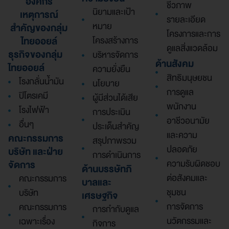
องค์กร
ชีวภาพ
นิยามและเป้า
เหตุการณ์
รายละเอียด
หมาย
สำคัญของกลุ่ม
โครงการและการ
ไทยออยล์
โครงสร้างการ
ดูแลสิ่งแวดล้อม
ธุรกิจของกลุ่ม
บริหารจัดการ
ด้านสังคม
ไทยออยล์
ความยั่งยืน
สิทธิมนุษยชน
โรงกลั่นน้ำมัน
นโยบาย
การดูแล
ปิโตรเคมี
ผู้มีส่วนได้เสีย
พนักงาน
โรงไฟฟ้า
การประเมิน
อาชีวอนามัย
อื่นๆ
ประเด็นสำคัญ
และความ
คณะกรรมการ
สรุปภาพรวม
ปลอดภัย
บริษัท และฝ่าย
การดำเนินการ
ความรับผิดชอบ
จัดการ
ด้านบรรษัทภิ
ต่อสังคมและ
คณะกรรมการ
บาลและ
ชุมชน
บริษัท
เศรษฐกิจ
การจัดการ
คณะกรรมการ
การกำกับดูแล
นวัตกรรมและ
เฉพาะเรื่อง
กิจการ