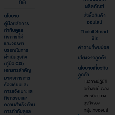
ที่ดี
ผลิตภัณฑ์
สั่งซื้อสินค้า
นโยบาย
ออนไลน์
คู่มือหลักการ
กำกับดูแล
Thaioil Smart
กิจการที่ดี
Biz
และจรรยา
คำถามที่พบบ่อย
บรรณในการ
ดำเนินธุรกิจ
เสียงจากลูกค้า
(คู่มือ CG)
นโยบายเกี่ยวกับ
เอกสารสำคัญ
ลูกค้า
มาตรการการ
แนวทางปฏิบัติ
ร้องเรียนและ
อย่างยั่งยืนของ
การแจ้งเบาะแส
พันธมิตรทาง
กิจกรรมและ
ธุรกิจของ
ความสำเร็จด้าน
กลุ่มไทยออยล์
การกำกับดูแล