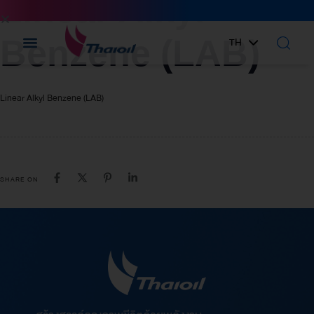
Linear Alkyl
IN:
Benzene (LAB)
TH
EN
Linear Alkyl Benzene (LAB)
SHARE ON