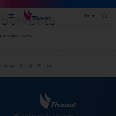
Hydrocarbon
IN:
Solvents
TH
EN
Hydrocarbon Solvents
SHARE ON