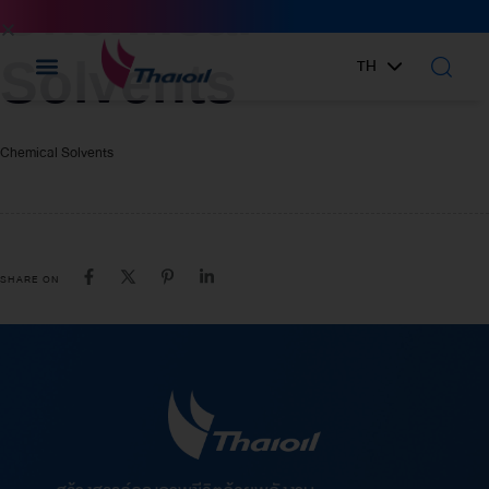
Chemical
IN:
Solvents
TH
EN
Chemical Solvents
SHARE ON