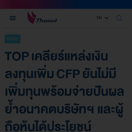
TH
EN
องค์กร
TOP เคลียร์แหล่งเงิน
ลงทุนเพิ่ม CFP ยันไม่มี
เพิ่มทุนพร้อมจ่ายปันผล
ย้ำอนาคตบริษัทฯ และผู้
ถือหุ้นได้ประโยชน์