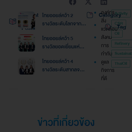
องค์กร
Activity
Recent
Category
ไทยออยล์คว้า 2
สิ่ง
รางวัลระดับโลกจาก
CSR
Tag
Posts
แวดล้อม
Global Banking &
Oil
สังคม
ไทยออยล์คว้า 5
Finance Awards
Refinery
การ
รางวัลยอดเยี่ยมแห่ง
2026ตอกย้ำความเป็น
กำกับ
Sustainabi
เอเชีย จากงานประกาศ
เลิศด้านการบริหาร
ไทยออยล์คว้า 4
ดูแล
รางวัล “Asian
ThaiOil
การเงินและการระดม
รางวัลระดับสากลจาก
กิจการ
Excellence Award
ทุน
นิตยสาร Alpha
ที่ดี
2026”
Southeast Asia
ตอกย้ำความเป็นเลิศใน
การบริหารจัดการที่
ยอดเยี่ยม
ข่าวที่เกี่ยวข้อง