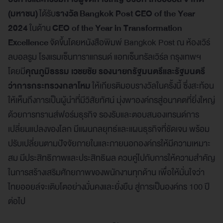
(มหาชน)
ได้รับ
รางวัล Bangkok Post CEO of the Year
2024
ในด้าน
CEO of the Year in Transformation
Excellence
จัดขึ้นโดยหนังสือพิมพ์ Bangkok Post ณ ห้องเวิร์
ลบอลรูม โรงแรมเซ็นทาราแกรนด์ แอทเซ็นทรัลเวิร์ล กรุงเทพฯ
โดยมี
คุณภูมิธรรม เวชยชัย รองนายกรัฐมนตรีและรัฐมนตรี
ว่าการกระทรวงกลาโหม
ให้เกียรติมอบรางวัลในครั้งนี้ ซึ่งสะท้อน
ให้เห็นถึงการเป็นผู้นำที่มีวิสัยทัศน์ มุ่งพาองค์กรสู่อนาคตที่ยิ่งใหญ่
ด้วยการทรานส์ฟอร์มธุรกิจ รองรับและตอบสนองเทรนด์การ
เปลี่ยนแปลงของโลก มีแผนกลยุทธ์และแผนธุรกิจที่ชัดเจน พร้อม
ปรับเปลี่ยนตามปัจจัยภายในและภายนอกองค์กรให้มีความเหมาะ
สม มีประสิทธิภาพและประสิทธิผล ควบคู่ไปกับการให้ความสำคัญ
ในการสร้างเสริมศักยภาพของพนักงานทุกด้าน เพื่อให้มั่นใจว่า
ไทยออยล์จะเติบโตอย่างมั่นคงและยั่งยืน สู่การเป็นองค์กร 100 ปี
ต่อไป