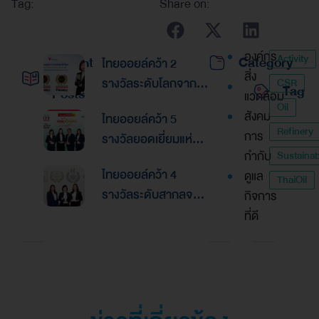
Tag:
Share on:
องค์กร
Activity
Recent
Category
ไทยออยล์คว้า 2
สิ่ง
รางวัลระดับโลกจาก
CSR
Tag
Posts
แวดล้อม
Global Banking &
Oil
สังคม
ไทยออยล์คว้า 5
Finance Awards
Refinery
การ
รางวัลยอดเยี่ยมแห่ง
2026ตอกย้ำความเป็น
กำกับ
Sustainabi
เอเชีย จากงานประกาศ
เลิศด้านการบริหาร
ไทยออยล์คว้า 4
ดูแล
รางวัล “Asian
ThaiOil
การเงินและการระดม
รางวัลระดับสากลจาก
กิจการ
Excellence Award
ทุน
นิตยสาร Alpha
ที่ดี
2026”
Southeast Asia
ตอกย้ำความเป็นเลิศใน
การบริหารจัดการที่
ยอดเยี่ยม