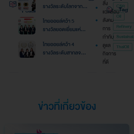
สิ่ง
รางวัลระดับโลกจาก
CSR
Tag
Posts
แวดล้อม
Global Banking &
Oil
สังคม
ไทยออยล์คว้า 5
Finance Awards
Refinery
การ
รางวัลยอดเยี่ยมแห่ง
2026ตอกย้ำความเป็น
กำกับ
Sustainabi
เอเชีย จากงานประกาศ
เลิศด้านการบริหาร
ไทยออยล์คว้า 4
ดูแล
รางวัล “Asian
ThaiOil
การเงินและการระดม
รางวัลระดับสากลจาก
กิจการ
Excellence Award
ทุน
นิตยสาร Alpha
ที่ดี
2026”
Southeast Asia
ตอกย้ำความเป็นเลิศใน
การบริหารจัดการที่
ยอดเยี่ยม
ข่าวที่เกี่ยวข้อง