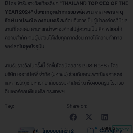
ปี
โดยเข้ารับรางวัลเกียรติยศ
“
THAILAND TOP CEO OF THE
YEAR
2024”
ประเภทอุตสาหกรรมพลังงาน
จาก
ฯพณฯ นุ
รักษ์ มาประณีต องคมนตรี
สะท้อนถึงการเป็นผู้นำองค์กรที่มีผล
งานที่โดดเด่น สามารถนำพาองค์กรไปสู่ความเป็นเลิศ พร้อมให้
ความสำคัญกับผู้มีส่วนได้เสียทุกภาคส่วน ภายใต้ความท้าทาย
ของโลกในยุคปัจจุบัน
งานรับรางวัลในครั้งนี้ จัดขึ้นโดยนิตยสาร BUSINESS+ โดย
บริษัท เออาร์ไอพี จำกัด (มหาชน) ร่วมกับคณะพาณิชยศาสตร์
และการบัญชี มหาวิทยาลัยธรรมศาสตร์ ณ ห้องบอลรูม โรงแรม
อินเตอร์คอนติเนนตัล กรุงเทพฯ
Tag:
Share on:
องค์กร
Activity
Recent
Category
ไทยออยล์คว้า 2