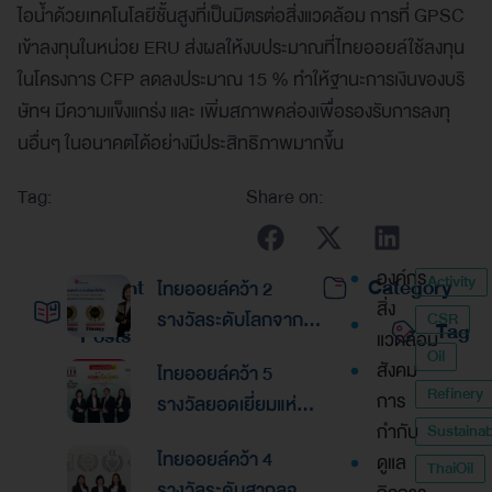
ไอน้ำด้วยเทคโนโลยีชั้นสูงที่เป็นมิตรต่อสิ่งแวดล้อม การที่ GPSC
เข้าลงทุนในหน่วย ERU ส่งผลให้งบประมาณที่ไทยออยล์ใช้ลงทุน
ในโครงการ CFP ลดลงประมาณ 15 % ทำให้ฐานะการเงินของบริ
ษัทฯ มีความแข็งแกร่ง และ เพิ่มสภาพคล่องเพื่อรองรับการลงทุ
นอื่นๆ ในอนาคตได้อย่างมีประสิทธิภาพมากขึ้น
Tag:
Share on:
องค์กร
Activity
Recent
Category
ไทยออยล์คว้า 2
สิ่ง
รางวัลระดับโลกจาก
CSR
Tag
Posts
แวดล้อม
Global Banking &
Oil
สังคม
ไทยออยล์คว้า 5
Finance Awards
Refinery
การ
รางวัลยอดเยี่ยมแห่ง
2026ตอกย้ำความเป็น
กำกับ
Sustainabi
เอเชีย จากงานประกาศ
เลิศด้านการบริหาร
ไทยออยล์คว้า 4
ดูแล
รางวัล “Asian
ThaiOil
การเงินและการระดม
รางวัลระดับสากลจาก