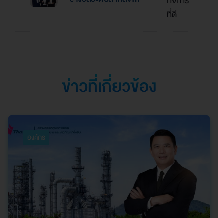
กิจการ
Excellence Award
ทุน
นิตยสาร Alpha
ที่ดี
2026”
Southeast Asia
ตอกย้ำความเป็นเลิศใน
การบริหารจัดการที่
ยอดเยี่ยม
ข่าวที่เกี่ยวข้อง
องค์กร