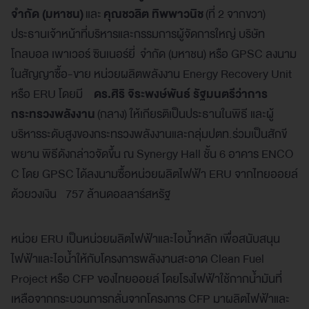
จำกัด (มหาชน)
และ
คุณชวลิต ทิพพาวนิช
(ที่ 2 จากขวา)
ประธานเจ้าหน้าที่บริหารและกรรมการผู้จัดการใหญ่ บริษัท
โกลบอล เพาเวอร์ ซินเนอร์ยี่ จำกัด (มหาชน) หรือ GPSC ลงนาม
ในสัญญาซื้อ-ขาย หน่วยผลิตพลังงาน Energy Recovery Unit
หรือ ERU โดยมี
ดร.ศิริ จิระพงษ์พันธ์ รัฐมนตรีว่าการ
กระทรวงพลังงาน
(กลาง) ให้เกียรติเป็นประธานในพิธี และผู้
บริหารระดับสูงของกระทรวงพลังงานและกลุ่มปตท.ร่วมเป็นสักขี
พยาน พิธีดังกล่าวจัดขึ้น ณ Synergy Hall ชั้น 6 อาคาร ENCO
C โดย GPSC ได้ลงนามซื้อหน่วยผลิตไฟฟ้า ERU จากไทยออยล์
ด้วยวงเงิน 757 ล้านดอลลาร์สหรัฐ
หน่วย ERU เป็นหน่วยผลิตไฟฟ้าและไอน้ำหลัก เพื่อสนับสนุน
ไฟฟ้าและไอน้ำให้กับโครงการพลังงานสะอาด Clean Fuel
Project หรือ CFP ของไทยออยล์ โดยโรงไฟฟ้าใช้กากน้ำมันที่
เหลือจากกระบวนการกลั่นจากโครงการ CFP มาผลิตไฟฟ้าและ