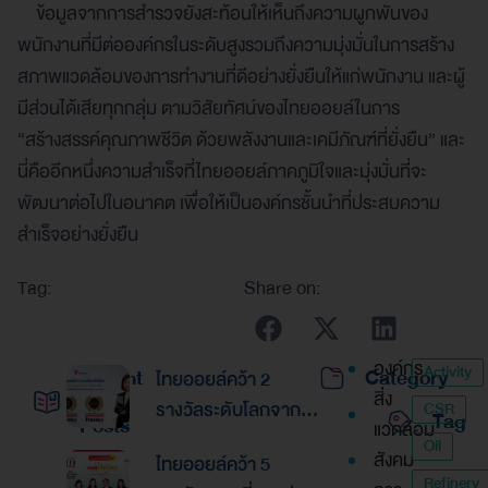
ข้อมูลจากการสำรวจยังสะท้อนให้เห็นถึงความผูกพันของ
พนักงานที่มีต่อองค์กรในระดับสูงรวมถึงความมุ่งมั่นในการสร้าง
สภาพแวดล้อมของการทำงานที่ดีอย่างยั่งยืนให้แก่พนักงาน และผู้
มีส่วนได้เสียทุกกลุ่ม ตามวิสัยทัศน์ของไทยออยล์ในการ
“สร้างสรรค์คุณภาพชีวิต ด้วยพลังงานและเคมีภัณฑ์ที่ยั่งยืน” และ
นี่คืออีกหนึ่งความสำเร็จที่ไทยออยล์ภาคภูมิใจและมุ่งมั่นที่จะ
พัฒนาต่อไปในอนาคต เพื่อให้เป็นองค์กรชั้นนำที่ประสบความ
สำเร็จอย่างยั่งยืน
Tag:
Share on:
องค์กร
Activity
Recent
Category
ไทยออยล์คว้า 2
สิ่ง
รางวัลระดับโลกจาก
CSR
Tag
Posts
แวดล้อม
Global Banking &
Oil
สังคม
ไทยออยล์คว้า 5
Finance Awards
Refinery