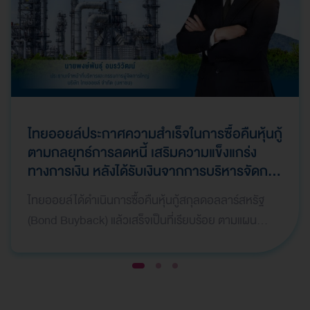
ไทยออยล์ประกาศความสำเร็จในการซื้อคืนหุ้นกู้
ตามกลยุทธ์การลดหนี้ เสริมความแข็งแกร่ง
ทางการเงิน หลังได้รับเงินจากการบริหารจัดการ
ทรัพย์สินให้เกิดมูลค่าสูงสุด (Asset
ไทยออยล์ได้ดำเนินการซื้อคืนหุ้นกู้สกุลดอลลาร์สหรัฐ
Monetization) และมีการบันทึกกำไรพิเศษใน
(Bond Buyback) แล้วเสร็จเป็นที่เรียบร้อย ตามแผน
ไตรมาสที่ 1 ปี 2569
กลยุทธ์ทางการเงิน เพื่อลดภาระหนี้สินและเสริมสร้างค
วา…
1
2
3