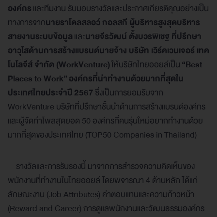
องค์กร
และทีมงาน รับมอบรางวัลและประกาศเกียรติคุณอย่างเป็น
ทางการจาก
นายราโดลสลอว์ กอลสกี ผู้บริหารสูงสุดบริหาร
สายงานระบบข้อมูล
และ
นายจีรวัฒน์ ตั้งบวรพิเชฐ ที่ปรึกษา
อาวุโสด้านการสร้างแบรนด์นายจ้าง บริษัท เวิร์คเวนเจอร์ เทค
โนโลจีส์ จำกัด (
WorkVenture)
ให้บริษัทไทยออยล์เป็น
“
Best
Places to Work”
องค์กรที่น่าทำงานด้วยมากที่สุดใน
ประเทศไทยประจำปี
2567
ซึ่งเป็นการยอมรับจาก
WorkVenture บริษัทที่ปรึกษาชั้นนำด้านการสร้างแบรนด์องค์กร
และผู้จัดทำโพลสุดยอด 50 องค์กรที่คนรุ่นใหม่อยากทำงานด้วย
มากที่สุดของประเทศไทย (TOP50 Companies in Thailand)
รางวัลและการรับรองนี้ มาจากการสำรวจความคิดเห็นของ
พนักงานที่ทำงานในไทยออยล์ โดยพิจารณา 4 ด้านหลัก ได้แก่
ลักษณะงาน (Job Attributes) ค่าตอบแทนและความก้าวหน้า
(Reward and Career) การดูแลพนักงานและวัฒนธรรมองค์กร