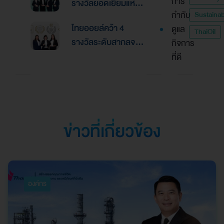
การ
รางวัลยอดเยี่ยมแห่ง
2026ตอกย้ำความเป็น
กำกับ
Sustainabi
เอเชีย จากงานประกาศ
เลิศด้านการบริหาร
ไทยออยล์คว้า 4
ดูแล
รางวัล “Asian
ThaiOil
การเงินและการระดม
รางวัลระดับสากลจาก
กิจการ
Excellence Award
ทุน
นิตยสาร Alpha
ที่ดี
2026”
Southeast Asia
ตอกย้ำความเป็นเลิศใน
การบริหารจัดการที่
ยอดเยี่ยม
ข่าวที่เกี่ยวข้อง
องค์กร