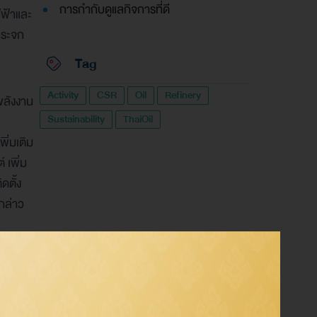
การกำกับดูแลกิจการที่ดี
ฟ้าและ
กระจก
Tag
Activity
CSR
Oil
Refinery
พลังงาน
Sustainability
ThaiOil
ิ่มเติม
 เพิ่ม
ดตั้ง
 กล่าว
ลิต
ือน
าบาลฯ