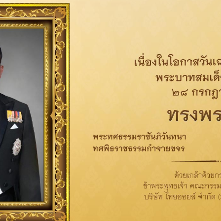
ในการดำเนินงานด้านพลังงานไฟฟ้าให้กับโรงพยาบาลฯ รวมทั้งช่วยลดภ
ยัดค่ากระแสไฟฟ้าในปีแรกไปต่อยอด
“โครงการลดเสี่ยง ลดโรค ห่าง
่อช่วยบรรเทาอาการผู้ป่วยฉุกเฉินก่อนนำส่งโรงพยาบาลประจำจังหวัด แ
ดสมอง (stroke) หรือภาวะที่สมองขาดเลือดไปเลี้ยงเนื่องจากหลอดเลือ
่อในสมองถูกทำลาย การทำงานของสมองหยุดชะงัก ความผิดปกติของหลอด
ฒนาระบบงานสุขภาพกลุ่มผู้ป่วยโรคไม่ติดต่อ (
NCDs
ัดซื้อครุภัณฑ์ทางการแพทย์
ที่จำเป็นต่องานบริการทางการแพทย์ต่อ
านแสงอาทิตย์ (ระยะที่ 1) ให้กับโรงพยาบาลเกาะสีชัง ไปเมื่อปี 2562 
 หรือ GPSC ดำเนินโครงการติดตั้งระบบผลิตไฟฟ้าจากพลังงานแสงอาทิต
ากผลประหยัดค่าไฟฟ้าราว 300,000 บาทต่อปี โดยโรงพยาบาลสามารถนำไป
ัดซื้ออุปกรณ์ทางการแพทย์ที่ชำรุด และนำมาใช้ในโครงการป้องกันโรคส