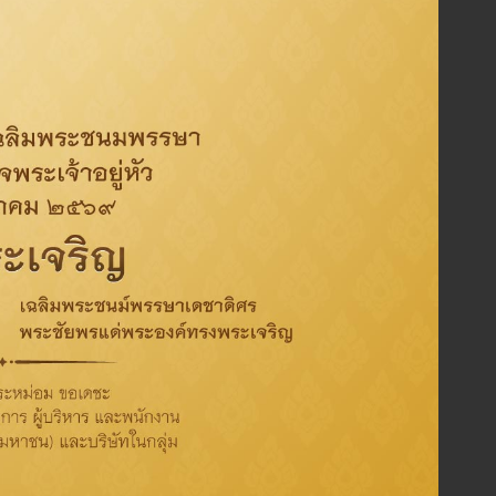
าระค่า
ไกลโรค
ละช่วย
ดตีบ
เลือด
โดยร่วม
ย์ ขนาด
ใช้
่ง