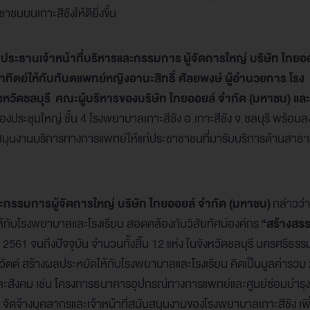
บนเกาะสีชังให้ดียิ่งขึ้น
ระธานเจ้าหน้าที่บริหารและกรรมการ ผู้จัดการใหญ่ บริษัท ไทยอ
ตย์ให้กับทันตแพทย์หญิงอานะสิทธิ์ ศัลยพงษ์ ผู้อำนวยการ โรง
ังหวัดชลบุรี คณะผู้บริหารของบริษัท ไทยออยล์ จำกัด (มหาชน) และ
ประชุมใหญ่ ชั้น 4 โรงพยาบาลเกาะสีชัง อ.เกาะสีชัง จ.ชลบุรี พร้อมลงพ
นับสนุนงานบริการทางการแพทย์ให้แก่ประชาชาชนที่มารับบริการด้านสาธ
กรรมการผู้จัดการใหญ่ บริษัท ไทยออยล์ จำกัด (มหาชน)
กล่าวว่
้กับโรงพยาบาลและโรงเรียน สอดคล้องกับวิสัยทัศน์องค์กร
“สร้างสรร
ปี 2561 จนถึงปัจจุบัน จำนวนทั้งสิ้น 12 แห่ง ในจังหวัดชลบุรี นครศรีธร
ตต์ สร้างผลประหยัดให้กับโรงพยาบาลและโรงเรียน คิดเป็นมูลค่ารวม
นและสังคม เช่น โครงการธนาคารอุปกรณ์ทางการแพทย์และศูนย์ซ่อมบำรุง
ดจ้างบุคลากรและเจ้าหน้าที่สนับสนุนงานของโรงพยาบาลเกาะสีชัง เพิ