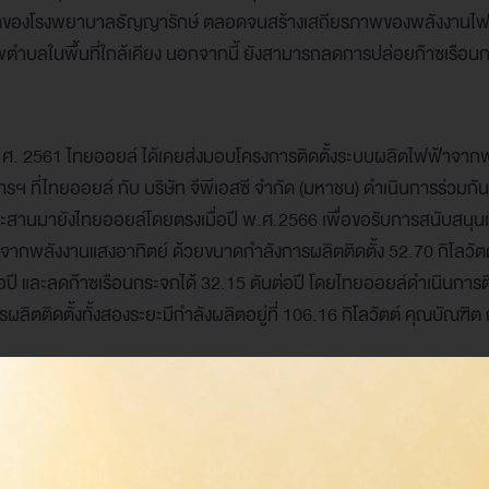
ิดของโรงพยาบาลธัญญารักษ์ ตลอดจนสร้างเสถียรภาพของพลังงานไฟ
าพตำบลในพื้นที่ใกล้เคียง นอกจากนี้ ยังสามารถลดการปล่อยก๊าซเรือน
.ศ. 2561 ไทยออยล์ ได้เคยส่งมอบโครงการติดตั้งระบบผลิตไฟฟ้าจาก
ารฯ ที่ไทยออยล์ กับ บริษัท จีพีเอสซี จำกัด (มหาชน) ดำเนินการร่วมกัน
ประสานมายังไทยออยล์โดยตรงเมื่อปี พ.ศ.2566 เพื่อขอรับการสนับสนุนเพ
จากพลังงานแสงอาทิตย์ ด้วยขนาดกำลังการผลิตติดตั้ง 52.70 กิโลวัตต์
อปี และลดก๊าซเรือนกระจกได้ 32.15 ตันต่อปี โดยไทยออยล์ดำเนินการติ
ผลิตติดตั้งทั้งสองระยะมีกำลังผลิตอยู่ที่ 106.16 กิโลวัตต์ คุณบัณฑิต
ยาบาลเกาะสีชัง
กล่าวขอบคุณ ไทยออยล์ ที่สนับสนุนการติดตั้งระบบผ
า “โรงพยาบาลเกาะสีชัง ประสบปัญหาภาระค่าไฟฟ้าที่สูงขึ้นในแต่ละเด
รเพิ่มขึ้น อีกทั้งบนเกาะยังประสบปัญหาไฟฟ้าตกและดับบ่อย โรงพย