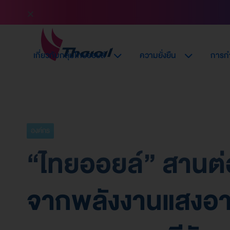
เกี่ยวกับกลุ่มไทยออยล์
ความยั่งยืน
การกำ
องค์กร
“ไทยออยล์” สานต่
จากพลังงานแสงอาทิ