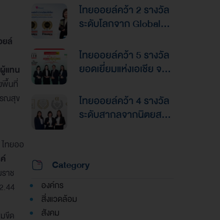
ไทยออยล์คว้า 2 รางวัล
ระดับโลกจาก Global
Banking & Finance
อยล์
Awards 2026ตอกย้ำ
ไทยออยล์คว้า 5 รางวัล
ความเป็นเลิศด้านการ
ยอดเยี่ยมแห่งเอเชีย จาก
ผู้แทน
บริหารการเงินและการ
งานประกาศรางวัล
ื้นที่
ระดมทุน
“Asian Excellence
ารณสุข
ไทยออยล์คว้า 4 รางวัล
Award 2026”
ระดับสากลจากนิตยสาร
Alpha Southeast Asia
ตอกย้ำความเป็นเลิศใน
า ไทยออ
การบริหารจัดการที่ยอด
ค์
Category
เยี่ยม
รมราช
องค์กร
 2.44
สิ่งแวดล้อม
สังคม
่มขีด