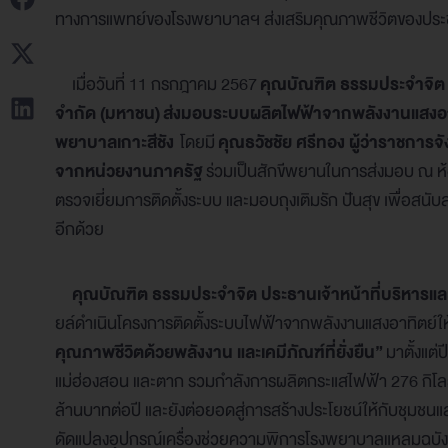
ทางการแพทย์ของโรงพยาบาลฯ ส่งเสริมคุณภาพชีวิตของประชาชน
เมื่อวันที่ 11 กรกฎาคม 2567
คุณบัณฑิต ธรรมประจำจิต ป
จำกัด (มหาชน)
ส่งมอบระบบผลิตไฟฟ้าจากพลังงานแสงอาทิ
พยาบาลเกาะสีชัง
โดยมี
คุณธวัชชัย ศรีทอง ผู้ว่าราชการจ
จากหน่วยงานภาครั
ฐ
ร่วมเป็นสักขีพยานในการส่งมอบ ณ ห้อง
ตรวจเยี่ยมการติดตั้งระบบ และมอบถุงเติมรัก ปันสุข เพื่อส
อีกด้วย
คุณบัณฑิต ธรรมประจำจิต ประธานเจ้าหน้าที่บริหารและ
ยล์ดำเนินโครงการติดตั้งระบบไฟฟ้าจากพลังงานแสงอาทิตย์ให
คุณภาพชีวิตด้วยพลังงาน และเคมีภัณฑ์ที่ยั่งยืน”
มาตั้งแต่
แม่ฮ่องสอน และตาก รวมกำลังการผลิตกระแสไฟฟ้า 276 กิโลวั
ล้านบาทต่อปี และยังต่อยอดสู่การสร้างประโยชน์ให้กับชุมช
ดัดแปลงอุปกรณ์เครื่องช่วยความพิการโรงพยาบาลแหลมฉบัง จั