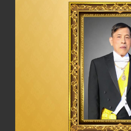
จึงขอความช่วยเหลือมายังไทยออยล์อีกครั้ง”
การดำเนินโครงการดังกล่าว ถือเป็นการเสริมสร้างศักยภาพ 
ใช้จ่ายด้านกระแสไฟฟ้าให้กับโรงพยาบาลฯ โดยจะนำผลประห
หลอดเลือดสมอง
”
ด้วยการจัดซื้อครุภัณฑ์ทางการแพทย์ เพื
ลดอัตราการเสียชีวิตของคนไข้ ที่มีอาการมาจากโรคหลอดเลือ
หลอดเลือดอุดตัน หรือหลอดเลือดแตก ซึ่งส่งผลให้เนื้อเยื
สมอง จากนั้นผลประหยัดในปีถัดไป จะนำไปจัดทำ
“โครงการพั
:Noncommunicable diseases
) และกลุ่มเสี่ยง รวมถึงจ
ไป”
ทันตแพทย์หญิงอานะสิทธิ์
กล่าวเพิ่มเติม
ก่อนหน้านี้ ไทยออยล์ได้ดำเนินการติดตั้งระบบไฟฟ้าจากพลังง
มือกับ บริษัท โกลบอล เพาเวอร์ ซินเนอร์ยี่ จำกัด (มหาชน)
กำลังการผลิตติดตั้ง 53.46 กิโลวัตต์ ช่วยลดค่าใช้จ่ายจ
ปรับปรุงงานบริการ จัดจ้างบุคลากรทางการแพทย์มาช่วยงาน จ