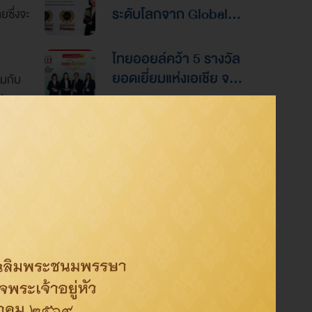
ระดับโลกจาก Global
ยซึ่งจะ
Banking & Finance
Awards 2026ตอกย้ำ
ไทยออยล์คว้า 5 รางวัล
ความเป็นเลิศด้านการ
ยอดเยี่ยมแห่งเอเชีย จาก
มกับ
บริหารการเงินและการ
งานประกาศรางวัล
งประเทศ
ระดมทุน
“Asian Excellence
ไทยออยล์คว้า 4 รางวัล
Award 2026”
ระดับสากลจากนิตยสาร
Alpha Southeast Asia
ตอกย้ำความเป็นเลิศใน
การบริหารจัดการที่ยอด
Category
เยี่ยม
องค์กร
สิ่งแวดล้อม
สังคม
การกำกับดูแลกิจการที่ดี