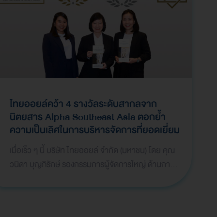
ไทยออยล์คว้า 4 รางวัลระดับสากลจาก
นิตยสาร Alpha Southeast Asia
ตอกย้ำ
ความเป็นเลิศในการบริหารจัดการที่ยอดเยี่ยม
เมื่อเร็ว ๆ นี้ บริษัท ไทยออยล์ จำกัด (มหาชน) โดย คุณ
วนิดา บุญภิรักษ์ รองกรรมการผู้จัดการใหญ่ ด้านการ
เงินและบัญชี และคุณธาริกา เทพหัสดิน ณ อยุธยา
ผู้จ…