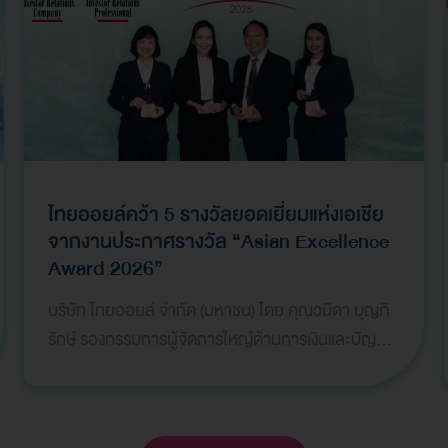
ไทยออยล์คว้า 5 รางวัลยอดเยี่ยมแห่งเอเชีย
จากงานประกาศรางวัล “Asian Excellence
Award 2026”
บริษัท ไทยออยล์ จำกัด (มหาชน) โดย คุณวนิดา บุญภิ
รักษ์ รองกรรมการผู้จัดการใหญ่ด้านการเงินและบัญชี
คุณธาริกา เทพหัสดิน ณ อยุธยา ผู้จัดการฝ่ายวางแผน
การเง…