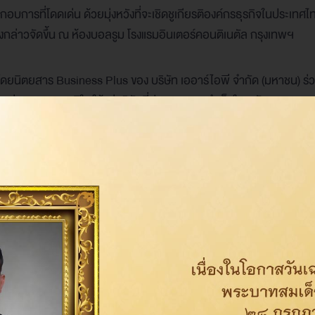
การที่โดดเด่น ด้วยมุ่งหวังที่จะเชิดชูเกียรติองค์กรธุรกิจในประเทศไท
ธีดังกล่าวจัดขึ้น ณ ห้องบอลรูม โรงแรมอินเตอร์คอนติเนตัล กรุงเทพฯ
ิตยสาร Business Plus ของ บริษัท เออาร์ไอพี จำกัด (มหาชน) ร่ว
แห่งความภาคภูมิใจ ให้แก่บริษัทที่ประสบความสำเร็จในระดับสูงสุดขอ
คต
Share on: