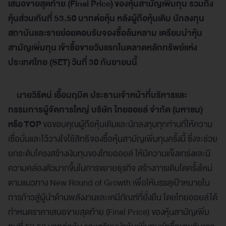
เสนอขายสุดท้าย (
Final Price)
ของหุ้นสามัญเพิ่มทุน รวมถึง
หุ้นส่วนเกินที่
53.50
บาทต่อหุ้น หลังผู้ถือหุ้นเดิม นักลงทุน
สถาบันและรายย่อยตอบรับจองซื้อล้นหลาม เตรียมนำหุ้น
สามัญเพิ่มทุน เข้าซื้อขายวันแรกในตลาดหลักทรัพย์แห่ง
ประเทศไทย (
SET)
วันที่
30
กันยายนนี้
นายวิรัตน์ เอื้อนฤมิต ประธานเจ้าหน้าที่บริหารและ
กรรมการผู้จัดการใหญ่ บริษัท ไทยออยล์ จำกัด (มหาชน)
หรือ
TOP
ขอขอบคุณผู้ถือหุ้นเดิมและนักลงทุนทุกท่านที่ให้ความ
เชื่อมั่นและไว้วางใจใช้สิทธิจองซื้อหุ้นสามัญเพิ่มทุนครั้งนี้ ซึ่งจะช่วย
ยกระดับโครงสร้างเงินทุนของไทยออยล์ ให้มีความแข็งแกร่งและมี
ความคล่องตัวมากขึ้นในการขยายธุรกิจ สร้างการเติบโตครั้งใหม่
ตามแนวทาง New Round of Growth เพื่อให้บรรลุเป้าหมายใน
การก้าวสู่ผู้นำด้านพลังงานและเคมีภัณฑ์ที่ยั่งยืน โดยไทยออยล์ได้
กำหนดราคาเสนอขายสุดท้าย (Final Price) ของหุ้นสามัญเพิ่ม