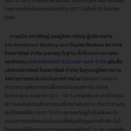
ทุนที่ 53.50 บาทต่อหุ้น และเตรียมนำหุ้นเพิ่มทุนเข้าซื้อขายวันแรก
ในตลาดหลักทรัพย์แห่งประเทศไทย (SET) ในวันที่ 30 กันยายน
2565
นายธนิก ธราวิศิษฏ์ รองผู้จัดการใหญ่ ผู้บริหารสาย
งาน
Investment Banking and Capital Markets
ธนาคาร
ไทยพาณิชย์ จำกัด (มหาชน) ในฐานะที่ปรึกษาทางการเงิน
และตัวแทน
บริษัทหลักทรัพย์ อินโนเวสท์ เอกซ์ จำกัด
(เดิมชื่อ
บริษัทหลักทรัพย์ ไทยพาณิชย์ จำกัด) ในฐานะผู้จัดการการ
จัดจำหน่ายและรับประกันการจำหน่าย
เปิดเผยว่า หลังจาก
สำรวจความต้องการจองซื้อของนักลงทุนสถาบัน (Book
Building) ณ ช่วงราคา 52.0 – 54.0 บาทต่อหุ้น พบว่านักลงทุน
สถาบันแสดงความต้องการจองซื้ออย่างล้นหลาม เกินกว่าจำนวน
หุ้นที่จัดสรรได้มากกว่า 14 เท่า ประกอบกับผู้ถือหุ้นเดิมและนัก
ลงทุนรายย่อยที่ตอบรับร่วมจองซื้อหุ้นเพิ่มทุนอย่างคึกคัก ทั้งนี้
ไทยออยล์ได้พิจารณาราคาเสนอขายสุดท้ายที่ 53.50 บาทต่อหุ้น