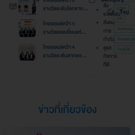
ไทยออยล์คว้า 2
สิ่ง
รางวัลระดับโลกจาก
CSR
Tag
Posts
แวดล้อม
Global Banking &
Oil
สังคม
ไทยออยล์คว้า 5
Finance Awards
Refinery
การ
รางวัลยอดเยี่ยมแห่ง
2026ตอกย้ำความเป็น
กำกับ
Sustainabi
เอเชีย จากงานประกาศ
เลิศด้านการบริหาร
ไทยออยล์คว้า 4
ดูแล
รางวัล “Asian
ThaiOil
การเงินและการระดม
รางวัลระดับสากลจาก
กิจการ
Excellence Award
ทุน
นิตยสาร Alpha
ที่ดี
2026”
Southeast Asia
ตอกย้ำความเป็นเลิศใน
การบริหารจัดการที่
ยอดเยี่ยม
ข่าวที่เกี่ยวข้อง