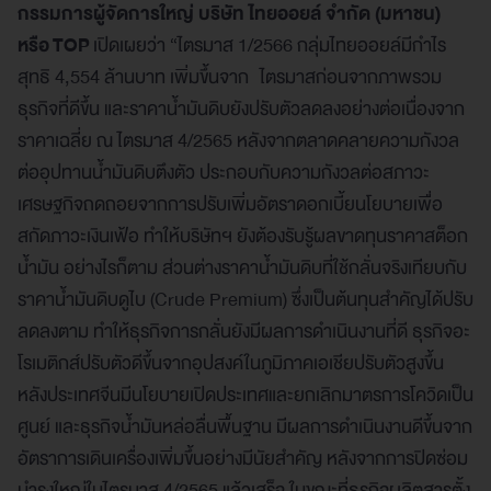
กรรมการผู้จัดการใหญ่ บริษัท ไทยออยล์ จำกัด (มหาชน)
หรือ
TOP
เปิดเผยว่า “ไตรมาส 1/2566 กลุ่มไทยออยล์มีกำไร
สุทธิ 4,554 ล้านบาท เพิ่มขึ้นจาก ไตรมาสก่อนจากภาพรวม
ธุรกิจที่ดีขึ้น และราคาน้ำมันดิบยังปรับตัวลดลงอย่างต่อเนื่องจาก
ราคาเฉลี่ย ณ ไตรมาส 4/2565 หลังจากตลาดคลายความกังวล
ต่ออุปทานน้ำมันดิบตึงตัว ประกอบกับความกังวลต่อสภาวะ
เศรษฐกิจถดถอยจากการปรับเพิ่มอัตราดอกเบี้ยนโยบายเพื่อ
สกัดภาวะเงินเฟ้อ ทำให้บริษัทฯ ยังต้องรับรู้ผลขาดทุนราคาสต็อก
น้ำมัน อย่างไรก็ตาม ส่วนต่างราคาน้ำมันดิบที่ใช้กลั่นจริงเทียบกับ
ราคาน้ำมันดิบดูไบ (Crude Premium) ซึ่งเป็นต้นทุนสำคัญได้ปรับ
ลดลงตาม ทำให้ธุรกิจการกลั่นยังมีผลการดำเนินงานที่ดี ธุรกิจอะ
โรเมติกส์ปรับตัวดีขึ้นจากอุปสงค์ในภูมิภาคเอเชียปรับตัวสูงขึ้น
หลังประเทศจีนมีนโยบายเปิดประเทศและยกเลิกมาตรการโควิดเป็น
ศูนย์ และธุรกิจน้ำมันหล่อลื่นพื้นฐาน มีผลการดำเนินงานดีขึ้นจาก
อัตราการเดินเครื่องเพิ่มขึ้นอย่างมีนัยสำคัญ หลังจากการปิดซ่อม
บำรุงใหญ่ในไตรมาส 4/2565 แล้วเสร็จ ในขณะที่ธุรกิจผลิตสารตั้ง