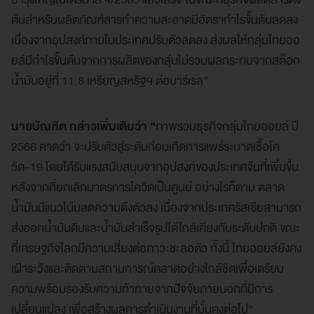
ต้นสำหรับผลิตภัณฑ์สารทำความสะอาดมีอัตรากำไรขั้นต้นลดลง
เนื่องจากอุปสงค์ภายในประเทศปรับตัวลดลง ส่งผลให้กลุ่มไทยออ
ยล์มีกำไรขั้นต้นจากการผลิตของกลุ่มไม่รวมผลกระทบจากสต็อก
น้ำมันอยู่ที่ 11.8 เหรียญสหรัฐฯ ต่อบาร์เรล”
นายบัณฑิต กล่าวเพิ่มเติมว่า “
ภาพรวมธุรกิจกลุ่มไทยออยล์ ปี
2566 คาดว่า จะปรับตัวสู่ระดับก่อนเกิดการแพร่ระบาดเชื้อโค
วิด-19 โดยได้รับแรงสนับสนุนจากอุปสงค์ของประเทศจีนที่เพิ่มขึ้น
หลังจากที่ยกเลิกมาตรการโควิดเป็นศูนย์ อย่างไรก็ตาม ตลาด
น้ำมันมีแนวโน้มลดความตึงตัวลง เนื่องจากประเทศรัสเซียสามารถ
ส่งออกน้ำมันดิบและน้ำมันสำเร็จรูปได้ใกล้เคียงกับระดับปกติ ขณะ
ที่เศรษฐกิจโลกมีความเสี่ยงต่อภาวะชะลอตัว ทั้งนี้ ไทยออยล์ยังคง
เฝ้าระวังและติดตามสถานการณ์ตลาดอย่างใกล้ชิดเพื่อเตรียม
ความพร้อมรองรับความท้าทายจากปัจจัยภายนอกที่มีการ
เปลี่ยนแปลง เพื่อสร้างผลการดำเนินงานที่มั่นคงต่อไป”