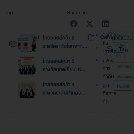
Tag:
Share on:
องค์กร
Activity
Recent
Category
ไทยออยล์คว้า 2
สิ่ง
รางวัลระดับโลกจาก
CSR
Tag
Posts
แวดล้อม
Global Banking &
Oil
สังคม
ไทยออยล์คว้า 5
Finance Awards
Refinery
การ
รางวัลยอดเยี่ยมแห่ง
2026ตอกย้ำความเป็น
กำกับ
Sustainabi
เอเชีย จากงานประกาศ
เลิศด้านการบริหาร
ไทยออยล์คว้า 4
ดูแล
รางวัล “Asian
ThaiOil
การเงินและการระดม
รางวัลระดับสากลจาก
กิจการ
Excellence Award
ทุน
นิตยสาร Alpha
ที่ดี
2026”
Southeast Asia
ตอกย้ำความเป็นเลิศใน
การบริหารจัดการที่