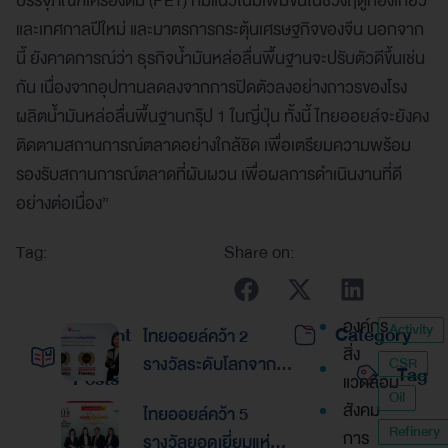
บรรจุภัณฑ์เครื่องดื่ม (PET) ที่มีแนวโน้มเพิ่มขึ้นในช่วงฤดูท่องเที่ยว
และเทศกาลปีใหม่ และมาตรการกระตุ้นเศรษฐกิจของจีน นอกจาก
นี้ ยังคาดการณ์ว่า ธุรกิจน้ำมันหล่อลื่นพื้นฐานจะปรับตัวดีขึ้นเช่น
กัน เนื่องจากอุปทานลดลงจากการปิดตัวลงอย่างถาวรของโรง
ผลิตน้ำมันหล่อลื่นพื้นฐานกรุ๊ป 1 ในญี่ปุ่น ทั้งนี้ ไทยออยล์จะยังคง
ติดตามสถานการณ์ตลาดอย่างใกล้ชิด เพื่อเตรียมความพร้อม
รองรับสถานการณ์ตลาดที่ผันผวน เพื่อผลการดำเนินงานที่ดี
อย่างต่อเนื่อง”
Tag:
Share on:
องค์กร
Activity
Recent
Category
ไทยออยล์คว้า 2
สิ่ง
รางวัลระดับโลกจาก
CSR
Tag
Posts
แวดล้อม
Global Banking &
Oil
สังคม
ไทยออยล์คว้า 5
Finance Awards
Refinery
การ
รางวัลยอดเยี่ยมแห่ง