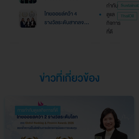
2026ตอกย้ำความเป็น
กำกับ
Sustainabi
เอเชีย จากงานประกาศ
เลิศด้านการบริหาร
ไทยออยล์คว้า 4
ดูแล
รางวัล “Asian
ThaiOil
การเงินและการระดม
รางวัลระดับสากลจาก
กิจการ
Excellence Award
ทุน
นิตยสาร Alpha
ที่ดี
2026”
Southeast Asia
ตอกย้ำความเป็นเลิศใน
การบริหารจัดการที่
ยอดเยี่ยม
ข่าวที่เกี่ยวข้อง
การกำกับดูแลกิจการที่ดี