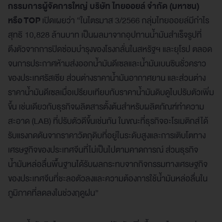
กรรมการผู้จัดการใหญ่ บริษัท ไทยออยล์ จำกัด (มหาชน)
หรือ
TOP
เปิดเผยว่า “ในไตรมาส 3/2566 กลุ่มไทยออยล์มีกำไร
สุทธิ 10,828 ล้านบาท เป็นผลมาจากอุปทานน้ำมันสำเร็จรูปที่
ตึงตัวจากการปิดซ่อมบำรุงของโรงกลั่นในสหรัฐฯ และยุโรป ตลอด
จนการประกาศห้ามส่งออกน้ำมันดีเซลและน้ำมันเบนซินชั่วคราว
ของประเทศรัสเซีย ส่วนต่างราคาน้ำมันอากาศยาน และส่วนต่าง
ราคาน้ำมันดีเซลเมื่อเปรียบเทียบกับราคาน้ำมันดิบดูไบปรับตัวเพิ่ม
ขึ้น เช่นเดียวกับธุรกิจผลิตสารตั้งต้นสำหรับผลิตภัณฑ์ทำความ
สะอาด (LAB) ที่ปรับตัวดีขึ้นเช่นกัน ในขณะที่ธุรกิจอะโรเมติกส์ได้
รับแรงกดดันจากราคาวัตถุดิบที่อยู่ในระดับสูงและการเติบโตทาง
เศรษฐกิจของประเทศจีนที่ไม่เป็นไปตามคาดการณ์ ส่วนธุรกิจ
น้ำมันหล่อลื่นพื้นฐานได้รับผลกระทบจากกิจกรรมทางเศรษฐกิจ
ของประเทศจีนที่ชะลอตัวลงและความต้องการใช้น้ำมันหล่อลื่นใน
ภูมิภาคที่ลดลงในช่วงฤดูฝน”