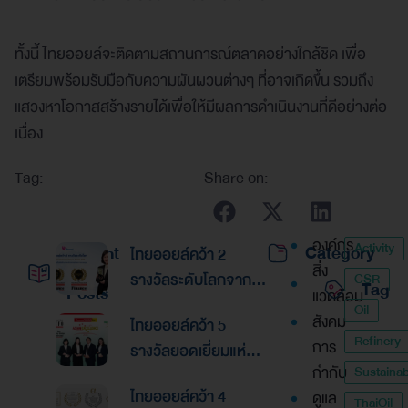
ทั้งนี้ ไทยออยล์จะติดตามสถานการณ์ตลาดอย่างใกล้ชิด เพื่อ
เตรียมพร้อมรับมือกับความผันผวนต่างๆ ที่อาจเกิดขึ้น รวมถึง
แสวงหาโอกาสสร้างรายได้เพื่อให้มีผลการดำเนินงานที่ดีอย่างต่อ
เนื่อง
Tag:
Share on:
องค์กร
Activity
Recent
Category
ไทยออยล์คว้า 2
สิ่ง
รางวัลระดับโลกจาก
CSR
Tag
Posts
แวดล้อม
Global Banking &
Oil
สังคม
ไทยออยล์คว้า 5
Finance Awards
Refinery
การ
รางวัลยอดเยี่ยมแห่ง
2026ตอกย้ำความเป็น
กำกับ
Sustainabi
เอเชีย จากงานประกาศ
เลิศด้านการบริหาร
ไทยออยล์คว้า 4
ดูแล
รางวัล “Asian
ThaiOil
การเงินและการระดม