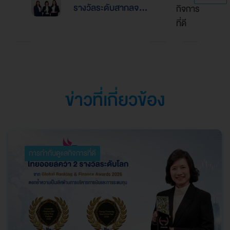
รางวัลระดับสากลจาก
กิจการ
Excellence Award
ทุน
นิตยสาร Alpha
ที่ดี
2026”
Southeast Asia
ตอกย้ำความเป็นเลิศใน
การบริหารจัดการที่
ยอดเยี่ยม
ข่าวที่เกี่ยวข้อง
การกำกับดูแลกิจการที่ดี