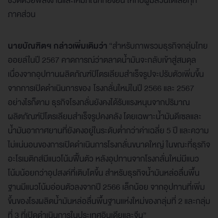
ชีวิตด้วยพลังงานและเคมีภัณฑ์ที่ยั่งยืน ให้กับผู้มีส่วนได้เสียทุก
ภาคส่วน
นายบัณฑิตฯ กล่าวเพิ่มเติมว่า
“สำหรับภาพรวมธุรกิจกลุ่มไทย
ออยล์ในปี 2567 คาดการณ์ว่าตลาดน้ำมันจะกลับเข้าสู่สมดุล
เนื่องจากอุปทานผลิตภัณฑ์ปิโตรเลียมสำเร็จรูปจะปรับตัวเพิ่มขึ้น
จากการเปิดดำเนินการของ โรงกลั่นใหม่ในปี 2566 และ 2567
อย่างไรก็ตาม ธุรกิจโรงกลั่นยังคงได้รับแรงหนุนจากปริมาณ
ผลิตภัณฑ์ปิโตรเลียมสำเร็จรูปคงคลัง โดยเฉพาะน้ำมันดีเซลและ
น้ำมันอากาศยานที่ยังคงอยู่ในระดับต่ำกว่าค่าเฉลี่ย 5 ปี และความ
ไม่แน่นอนของการเปิดดำเนินการโรงกลั่นขนาดใหญ่ ในขณะที่ธุรกิจ
อะโรเมติกส์มีแนวโน้มฟื้นตัว หลังอุปทานจากโรงกลั่นใหม่มีแนว
โน้มน้อยกว่าอุปสงค์ที่เติบโตขึ้น สำหรับธุรกิจน้ำมันหล่อลื่นพื้น
ฐานมีแนวโน้มอ่อนตัวลงจากปี 2566 เล็กน้อย จากอุปทานที่เพิ่ม
ขึ้นของโรงผลิตน้ำมันหล่อลื่นพื้นฐานแห่งใหม่ของกลุ่มที่ 2 และกลุ่ม
ที่ 3 ที่เปิดดำเนินการในประเทศอินเดียและจีน”