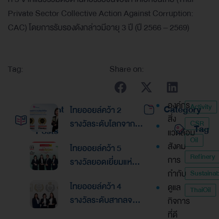
Private Sector Collective Action Against Corruption:
CAC) โดยการรับรองดังกล่าวมีอายุ 3 ปี (ปี 2566 – 2569)
Tag:
Share on:
องค์กร
Activity
Recent
Category
ไทยออยล์คว้า 2
สิ่ง
รางวัลระดับโลกจาก
CSR
Tag
Posts
แวดล้อม
Global Banking &
Oil
สังคม
ไทยออยล์คว้า 5
Finance Awards
Refinery
การ
รางวัลยอดเยี่ยมแห่ง
2026ตอกย้ำความเป็น
กำกับ
Sustainabi
เอเชีย จากงานประกาศ
เลิศด้านการบริหาร
ไทยออยล์คว้า 4
ดูแล
รางวัล “Asian
ThaiOil
การเงินและการระดม
รางวัลระดับสากลจาก
กิจการ
Excellence Award
ทุน
นิตยสาร Alpha
ที่ดี
2026”