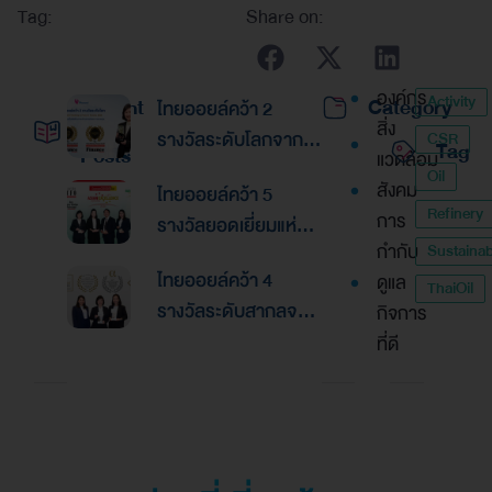
Tag:
Share on:
องค์กร
Activity
Recent
Category
ไทยออยล์คว้า 2
สิ่ง
รางวัลระดับโลกจาก
CSR
Tag
Posts
แวดล้อม
Global Banking &
Oil
สังคม
ไทยออยล์คว้า 5
Finance Awards
Refinery
การ
รางวัลยอดเยี่ยมแห่ง
2026ตอกย้ำความเป็น
กำกับ
Sustainabi
เอเชีย จากงานประกาศ
เลิศด้านการบริหาร
ไทยออยล์คว้า 4
ดูแล
รางวัล “Asian
ThaiOil
การเงินและการระดม
รางวัลระดับสากลจาก
กิจการ
Excellence Award
ทุน
นิตยสาร Alpha
ที่ดี
2026”
Southeast Asia
ตอกย้ำความเป็นเลิศใน
การบริหารจัดการที่
ยอดเยี่ยม