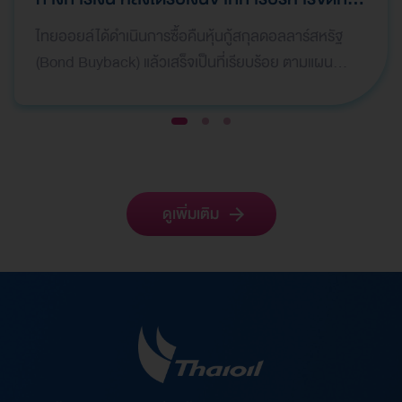
ทรัพย์สินให้เกิดมูลค่าสูงสุด (Asset
ไทยออยล์ได้ดำเนินการซื้อคืนหุ้นกู้สกุลดอลลาร์สหรัฐ
Monetization) และมีการบันทึกกำไรพิเศษใน
(Bond Buyback) แล้วเสร็จเป็นที่เรียบร้อย ตามแผน
ไตรมาสที่ 1 ปี 2569
กลยุทธ์ทางการเงิน เพื่อลดภาระหนี้สินและเสริมสร้างค
วา…
1
2
3
ดูเพิ่มเติม