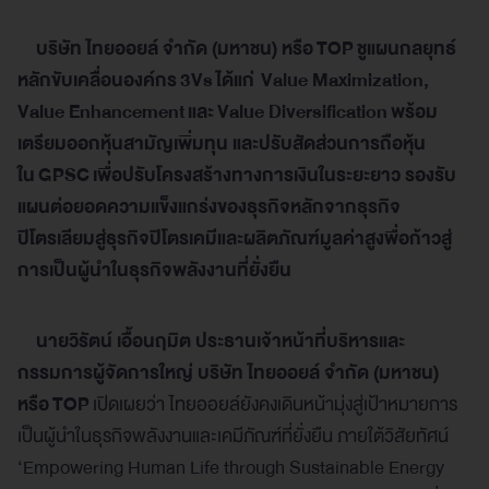
บริษัท ไทยออยล์ จำกัด (มหาชน) หรือ
TOP
ชูแผนกลยุทธ์
หลักขับเคลื่อนองค์กร
3Vs
ได้แก่
Value Maximization,
Value Enhancement
และ
Value Diversification
พร้อม
เตรียมออกหุ้นสามัญเพิ่มทุน และปรับสัดส่วนการถือหุ้น
ใน
GPSC
เพื่อปรับโครงสร้างทางการเงินในระยะยาว รองรับ
แผนต่อยอดความแข็งแกร่งของธุรกิจหลักจากธุรกิจ
ปิโตรเลียมสู่ธุรกิจปิโตรเคมีและผลิตภัณฑ์มูลค่าสูงพื่อก้าวสู่
การเป็นผู้นำในธุรกิจพลังงานที่ยั่งยืน
นายวิรัตน์ เอื้อนฤมิต ประธานเจ้าหน้าที่บริหารและ
กรรมการผู้จัดการใหญ่ บริษัท ไทยออยล์ จำกัด (มหาชน)
หรือ
TOP
เปิดเผยว่า ไทยออยล์ยังคงเดินหน้ามุ่งสู่เป้าหมายการ
เป็นผู้นำในธุรกิจพลังงานและเคมีภัณฑ์ที่ยั่งยืน ภายใต้วิสัยทัศน์
‘Empowering Human Life through Sustainable Energy