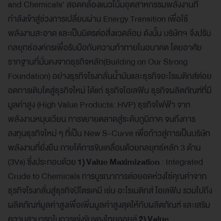
and Chemicals’ สอดคล้องแนวโน้มอุตสาหกรรมพลังงานที่
กำลังเข้าสู่ช่วงการเปลี่ยนผ่าน Energy Transition เพื่อใช้
พลังงานสะอาด และเป็นมิตรต่อสิ่งแวดล้อม ดังนั้น บริษัทฯ จึงปรับ
กลยุทธ์องค์กรเพื่อรับมือกับความท้าทายในอนาคต โดยอาศัย
รากฐานที่มั่นคงจากธุรกิจหลัก(Building on Our Strong
Foundation) อย่างธุรกิจโรงกลั่นน้ำมันและธุรกิจอะโรเมติกส์ต่อย
อดการเติบโตสู่ธุรกิจใหม่ ได้แก่ ธุรกิจโอเลฟิน ธุรกิจผลิตภัณฑ์ที่มี
มูลค่าสูง (High Value Products: HVP) ธุรกิจไฟฟ้า จาก
พลังงานหมุนเวียน การขยายตลาดสู่ระดับภูมิภาค จนถึงการ
ลงทุนธุรกิจใหม่ ๆ ที่เป็น New S-Curve เพื่อก้าวสู่การเป็นบริษัท
พลังงานที่ยั่งยืน ภายใต้การขับเคลื่อนด้วยกลยุทธ์หลัก 3 ด้าน
(3Vs) ซึ่งประกอบด้วย
1)
Value Maximization
: Integrated
Crude to Chemicals การบูรณาการต่อยอดห่วงโซ่คุณค่าจาก
ธุรกิจโรงกลั่นสู่ธุรกิจปิโตรเคมี เช่น อะโรเมติกส์ โอเลฟิน รวมไปถึง
ผลิตภัณฑ์มูลค่าสูงเพื่อเพิ่มมูลค่าสูงสุดให้กับผลิตภัณฑ์ และเสริม
ความสามารถในการแข่งขันของไทยออยล์
2)
Value