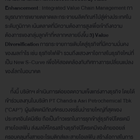
Enhancement
: Integrated Value Chain Management กา
รบูรณาการขยายตลาดและกระจายผลิตภัณฑ์ไปสู่ต่างประเทศใน
ระดับภูมิภาค เน้นตลาดที่มีความต้องการสูงเพื่อเข้าถึงความ
ต้องการของกลุ่มลูกค้าที่หลากหลายยิ่งขึ้น
3)
Value
Diversification
การกระจายการเติบโตสู่ธุรกิจที่มีความมั่นคง
ของผลกำไร เช่น ธุรกิจไฟฟ้า รวมถึงแสวงหาโอกาสในธุรกิจใหม่ที่
เป็น New S-Curve เพื่อให้สอดคล้องกับทิศทางการเปลี่ยนแปลง
ของโลกในอนาคต
ทั้งนี้ บริษัทฯ ดำเนินการต่อยอดความแข็งแกร่งทางธุรกิจ โดยได้
เข้าร่วมลงทุนในบริษัท PT Chandra Asri Petrochemical Tbk
(“CAP”) ผู้ผลิตเคมีภัณฑ์ครบวงจรชั้นนำรายใหญ่ที่สุดของ
ประเทศอินโดนีเซีย ถือเป็นก้าวแรกในการรุกเข้าสู่ธุรกิจปิโตรเคมี
สายโอเลฟิน ส่งผลให้โครงสร้างธุรกิจปิโตรเคมีของไทยออยล์
ครอบคลุมทั้งสายอะโรเมติกส์และสายโอเลฟิน สร้างโอกาสในการ