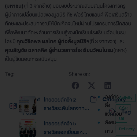
(มหาชน)
(ที่ 3 จากซ้าย) มอบงบประมาณสนับสนุนโครงการครู
ผู้นำการเปลี่ยนแปลงของมูลนิธิ ทีช ฟอร์ ไทยแลนด์เพื่อเสริมสร้าง
ทักษะและประสบการณ์ให้บัณฑิตจบใหม่ผ่านโปรแกรมการฝึกสอน
เพื่อพัฒนาทักษะด้านการเรียนรู้ของนักเรียนโรงเรียนวัดมโนรม
โดยมี
คุณวิชิตพล ผลโภค ผู้ก่อตั้งมูลนิธิฯ
(ที่ 3 จากขวา) และ
คุณสัญชัย ฉลาดคิด ผู้อำนวยการโรงเรียนวัดมโนรม
(กลาง)
เป็นผู้รับมอบการสนับสนุน
Tag:
Share on:
องค์กร
Activity
Recent
Category
ไทยออยล์คว้า 2
สิ่ง
รางวัลระดับโลกจาก
CSR
Tag
Posts
แวดล้อม
Global Banking &
Oil
สังคม
ไทยออยล์คว้า 5
Finance Awards
Refinery
การ
รางวัลยอดเยี่ยมแห่ง
2026ตอกย้ำความเป็น