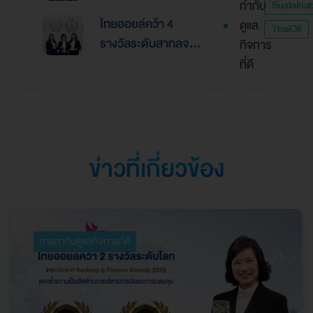
กำกับ
Sustainabi
เอเชีย จากงานประกาศ
เลิศด้านการบริหาร
ไทยออยล์คว้า 4
ดูแล
รางวัล “Asian
ThaiOil
การเงินและการระดม
รางวัลระดับสากลจาก
กิจการ
Excellence Award
ทุน
นิตยสาร Alpha
ที่ดี
2026”
Southeast Asia
ตอกย้ำความเป็นเลิศใน
การบริหารจัดการที่
ยอดเยี่ยม
ข่าวที่เกี่ยวข้อง
การกำกับดูแลกิจการที่ดี