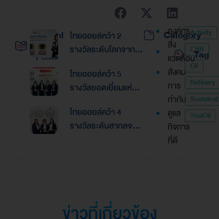
องค์กร
Activity
Recent
Category
ไทยออยล์คว้า 2
สิ่ง
รางวัลระดับโลกจาก
CSR
Tag
Posts
แวดล้อม
Global Banking &
Oil
สังคม
ไทยออยล์คว้า 5
Finance Awards
Refinery
การ
รางวัลยอดเยี่ยมแห่ง
2026ตอกย้ำความเป็น
กำกับ
Sustainabi
เอเชีย จากงานประกาศ
เลิศด้านการบริหาร
ไทยออยล์คว้า 4
ดูแล
รางวัล “Asian
ThaiOil
การเงินและการระดม
รางวัลระดับสากลจาก
กิจการ
Excellence Award
ทุน
นิตยสาร Alpha
ที่ดี
2026”
Southeast Asia
ตอกย้ำความเป็นเลิศใน
การบริหารจัดการที่
ยอดเยี่ยม
ข่าวที่เกี่ยวข้อง