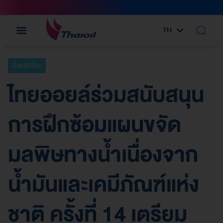
TH
EN
สิ่งแวดล้อม
ไทยออยล์ร่วมสนับสนุน
การฝึกซ้อมแผนขจัด
มลพิษทางน้ำเนื่องจาก
น้ำมันและเคมีภัณฑ์แห่ง
ชาติ ครั้งที่ 14 เตรียม