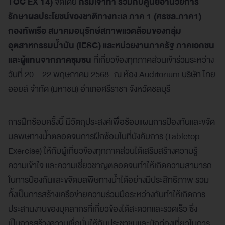
TOC EX 14)
จัดโดย
กรมเจ้าท่า ร่วมกับศูนย์อำนวยการ
รักษาผลประโยชน์ของชาติทางทะเล ภาค 1 (ศรชล.ภาค1)
กองทัพเรือ สมาคมอนุรักษ์สภาพแวดล้อมของกลุ่ม
อุตสาหกรรมน้ำมัน (IESG) และหน่วยงานภาครัฐ ภาคเอกชน
และผู้แทนจากภาคชุมชน
ที่เกี่ยวข้องทุกภาคส่วนเข้าร่วมระหว่าง
วันที่ 20 – 22 พฤษภาคม 2568 ณ ห้อง Auditorium บริษัท ไทย
ออยล์ จำกัด (มหาชน) อำเภอศรีราชา จังหวัดชลบุรี
การฝึกซ้อมครั้งนี้ มีวัตถุประสงค์เพื่อซ้อมแผนการป้องกันและขจัด
มลพิษทางน้ำตลอดจนการฝึกซ้อมในที่บังคับการ (Tabletop
Exercise) ให้กับผู้เกี่ยวข้องทุกภาคส่วนได้เสริมสร้างความรู้
ความเข้าใจ และความเชี่ยวชาญตลอดจนทำให้เกิดความสามารถ
ในการป้องกันและขจัดมลพิษทางน้ำได้อย่างมีประสิทธิภาพ รวม
ทั้งเป็นการสร้างเครือข่ายความร่วมมือระหว่างกันทำให้เกิดการ
ประสานงานของบุคลากรที่เกี่ยวข้องได้สะดวกและรวดเร็ว ซึ่ง
เป็นการสร้างความเชื่อมั่นให้กับประชาชนและนักท่องเที่ยวในการ