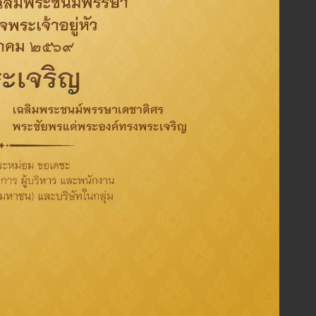
องค์กร
สิ่งแวดล้อม
สังคม
การกำกับดูแลกิจการที่ดี
Tag
Activity
CSR
Oil
Refinery
Sustainability
ThaiOil