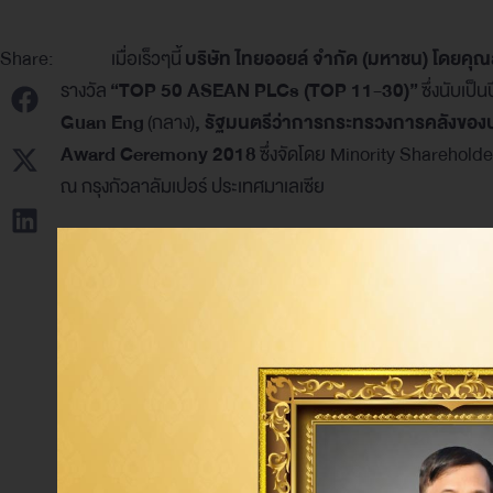
Share:
เมื่อเร็วๆนี้
บริษัท ไทยออยล์ จำกัด (มหาชน) โดยคุ
รางวัล
“
TOP 50 ASEAN PLCs (TOP 11-30)”
ซึ่งนับเป็น
Guan Eng
(กลาง)
, รัฐมนตรีว่าการกระทรวงการคลังของ
Award Ceremony 2018
ซึ่งจัดโดย Minority Sharehold
ณ กรุงกัวลาลัมเปอร์ ประเทศมาเลเซีย
โครงการ ASEAN CG Scorecard เริ่มดำเนินการมาตั้งแต
สำนักงานคณะกรรมการกำกับหลักทรัพย์และตลาดหลักทรัพย์ (ก.
ฟิลิปปินส์ สิงคโปร์ ไทย และเวียดนาม มีวัตถุประสงค์เพื่อยก
กิจการที่ดีมาใช้ในการดำเนินธุรกิจอย่างต่อเนื่อง ซึ่งไทยออยล
มูลค่าตามราคาตลาดสูงสุด 100 อันดับแรกใน 6 ประเทศของอ
Tag: