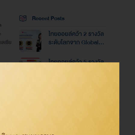
บ
Recent Posts
m
ไทยออยล์คว้า 2 รางวัล
e
ระดับโลกจาก Global
เลเซีย
Banking & Finance
Awards 2026ตอกย้ำ
ไทยออยล์คว้า 5 รางวัล
ความเป็นเลิศด้านการ
ยอดเยี่ยมแห่งเอเชีย จาก
บริหารการเงินและการ
งานประกาศรางวัล
ระดมทุน
“Asian Excellence
แล
ไทยออยล์คว้า 4 รางวัล
Award 2026”
ยนที่มี
ระดับสากลจากนิตยสาร
Alpha Southeast Asia
ตอกย้ำความเป็นเลิศใน
การบริหารจัดการที่ยอด
Category
เยี่ยม