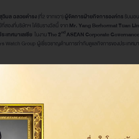
ณสุวิมล ฉลวยดำรง
(ที่2 จากขวา)
ผู้จัดการฝ่ายกิจการองค์กร
รับมอ
ปีที่สองที่บริษัทฯ ได้รับรางวัลนี้ จาก
Mr. Yang Berhormat Tuan Li
nd
ประเทศมาเลเซีย
ในงาน
The 2
ASEAN Corporate Governanc
ers Watch Group ผู้เชี่ยวชาญด้านการกำกับดูแลกิจการของประเทศมา
่ปี 2555 โดย ASEAN Capital Markets Forum ซึ่งประกอบด้วย
ล.ต.) ของ 6 ประเทศในภูมิภาคอาเซียน ได้แก่ อินโดนีเซีย มาเลเซีย
ย่องบริษัทจดทะเบียนในอาเซียนที่มีความมุ่งมั่นในการนำหลักการกำกับดู
์ได้รับการประเมินด้านการกำกับดูแลกิจการให้เป็น 1 ใน 50 บริษัทจดทะเบี
าเซียน
Share on: