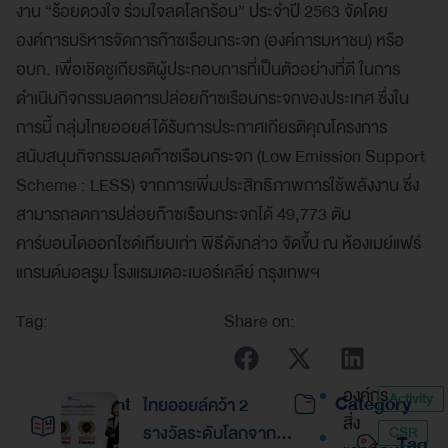
งาน “ร้อยดวงใจ ร่วมใจลดโลกร้อน” ประจำปี 2563 จัดโดย
องค์การบริหารจัดการก๊าซเรือนกระจก (องค์การมหาชน) หรือ
อบก. เพื่อเชิดชูเกียรติผู้ประกอบการที่เป็นตัวอย่างที่ดี ในการ
ดำเนินกิจกรรมลดการปล่อยก๊าซเรือนกระจกของประเทศ ซึ่งใน
การนี้ กลุ่มไทยออยล์ได้รับการประกาศเกียรติคุณโครงการ
สนับสนุนกิจกรรมลดก๊าซเรือนกระจก (Low Emission Support
Scheme : LESS) จากการเพิ่มประสิทธิภาพการใช้พลังงาน ซึ่ง
สามารถลดการปล่อยก๊าซเรือนกระจกได้ 49,773 ตัน
คาร์บอนไดออกไซด์เทียบเท่า พิธีดังกล่าว จัดขึ้น ณ ห้องเมย์แฟร์
แกรนด์บอลรูม โรงแรมเดอะเบอร์เคลีย์ กรุงเทพฯ
Tag:
Share on:
องค์กร
Activity
Recent
Category
ไทยออยล์คว้า 2
สิ่ง
รางวัลระดับโลกจาก
CSR
Tag
Posts