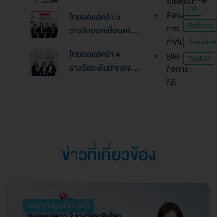
แวดล้อม
Global Banking &
Oil
สังคม
ไทยออยล์คว้า 5
Finance Awards
Refinery
การ
รางวัลยอดเยี่ยมแห่ง
2026ตอกย้ำความเป็น
กำกับ
Sustainabi
เอเชีย จากงานประกาศ
เลิศด้านการบริหาร
ไทยออยล์คว้า 4
ดูแล
รางวัล “Asian
ThaiOil
การเงินและการระดม
รางวัลระดับสากลจาก
กิจการ
Excellence Award
ทุน
นิตยสาร Alpha
ที่ดี
2026”
Southeast Asia
ตอกย้ำความเป็นเลิศใน
การบริหารจัดการที่
ยอดเยี่ยม
ข่าวที่เกี่ยวข้อง
การกำกับดูแลกิจการที่ดี