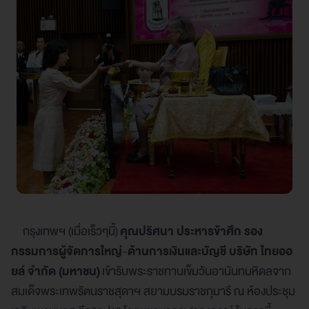
กรุงเทพฯ (เมื่อเร็วๆนี้)
คุณปริศนา ประหารข้าศึก รอง
กรรมการผู้จัดการใหญ่-ด้านการเงินและบัญชี บริษัท ไทยออ
ยล์ จำกัด (มหาชน)
เข้ารับพระราชทานเข็มวันอานันทมหิดลจาก
สมเด็จพระเทพรัตนราชสุดาฯ สยามบรมราชกุมารี ณ ห้องประชุม