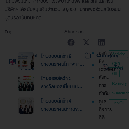
เฉลิมพรมมาส ตึก”อปร” โรงพยาบาลจุฬาลงกรณ์ ในการนี้
บริษัทฯ ได้สนับสนุนเงินจำนวน 50,000.-บาทเพื่อร่วมสนับสนุน
มูลนิธิอานันทมหิดล
Tag:
Share on:
องค์กร
Activity
Recent
Category
ไทยออยล์คว้า 2
สิ่ง
รางวัลระดับโลกจาก
CSR
Tag
Posts
แวดล้อม
Global Banking &
Oil
สังคม
ไทยออยล์คว้า 5
Finance Awards
Refinery
การ
รางวัลยอดเยี่ยมแห่ง
2026ตอกย้ำความเป็น
กำกับ
Sustainabi
เอเชีย จากงานประกาศ
เลิศด้านการบริหาร
ไทยออยล์คว้า 4
ดูแล
รางวัล “Asian
ThaiOil
การเงินและการระดม
รางวัลระดับสากลจาก
กิจการ
Excellence Award
ทุน
นิตยสาร Alpha
ที่ดี
2026”
Southeast Asia