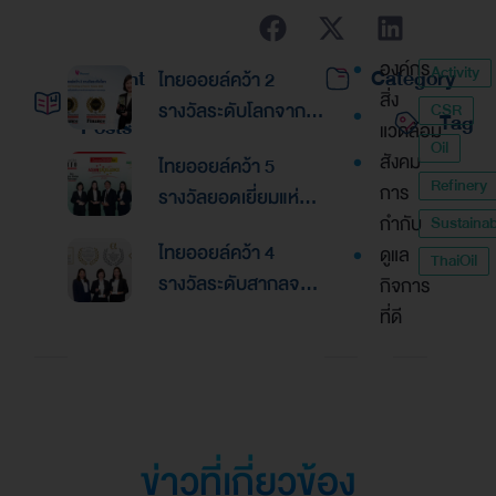
องค์กร
Activity
Recent
Category
ไทยออยล์คว้า 2
สิ่ง
รางวัลระดับโลกจาก
CSR
Tag
Posts
แวดล้อม
Global Banking &
Oil
สังคม
ไทยออยล์คว้า 5
Finance Awards
Refinery
การ
รางวัลยอดเยี่ยมแห่ง
2026ตอกย้ำความเป็น
กำกับ
Sustainabi
เอเชีย จากงานประกาศ
เลิศด้านการบริหาร
ไทยออยล์คว้า 4
ดูแล
รางวัล “Asian
ThaiOil
การเงินและการระดม
รางวัลระดับสากลจาก
กิจการ
Excellence Award
ทุน
นิตยสาร Alpha
ที่ดี
2026”
Southeast Asia
ตอกย้ำความเป็นเลิศใน
การบริหารจัดการที่
ยอดเยี่ยม
ข่าวที่เกี่ยวข้อง