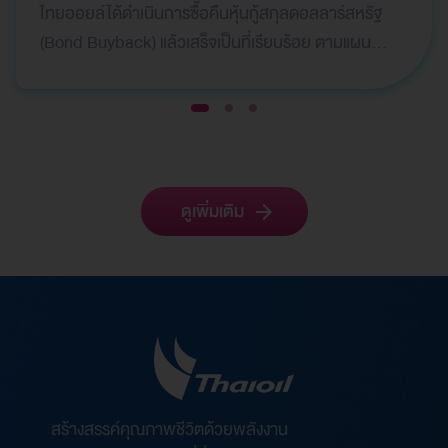
ไทยออยล์ได้ดำเนินการซื้อคืนหุ้นกู้สกุลดอลลาร์สหรัฐ
Monetization) และมีการบันทึกกำไรพิเศษใน
(Bond Buyback) แล้วเสร็จเป็นที่เรียบร้อย ตามแผน
ไตรมาสที่ 1 ปี 2569
กลยุทธ์ทางการเงิน เพื่อลดภาระหนี้สินและเสริมสร้างค
วา…
1
2
3
ดูเพิ่มเติม
สร้างสรรค์คุณภาพชีวิตด้วยพลังงาน