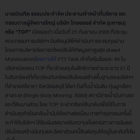
นายบัณฑิต ธรรมประจำจิต ประธานเจ้าหน้าที่บริหาร และ
กรรมการผู้จัดการใหญ่ บริษัท ไทยออยล์ จำกัด (มหาชน)
หรือ “
TOP
”
เปิดเผยว่า เมื่อวันที่ 25 กันยายน 2568 ที่ประชุม
คณะกรรมการบริษัทฯ มีมติอนุมัติให้ดำเนินการระดมทุนผ่าน
โครงการบริหารจัดการทรัพย์สินให้เกิดมูลค่าสูงสุด (Asset
Monetization)
โดยการให้
PTT Tank เข้าถือหุ้นร้อยละ 49 ใน
บริษัทย่อยของ TOP ที่จะเข้าลงทุนในสิทธิการเช่าระยะยาว 21 ปี
ในสินทรัพย์ที่เกี่ยวข้องกับทรัพย์สินโครงสร้างพื้นฐานของบริษัทฯ
ที่อำเภอศรีราชา จังหวัดชลบุรี ได้แก่ ถังเก็บน้ำมันดิบ ทุ่นผูกเรือก
ลางทะเล (Single Buoy Mooring :SBM) สถานีจ่ายน้ำมันทางรถ
และที่ดินบางส่วน โดย TOP จะเช่าทรัพย์สินกลับเพื่อใช้ในการ
ดำเนินธุรกิจโรงกลั่นน้ำมันได้อย่างต่อเนื่อง การทำธุรกรรมครั้งนี้
จะทำให้บริษัทฯ ได้รับเงินสดมาเสริมความแข็งแกร่งทางการเงินและ
ปรับโครงสร้างเงินทุนและอัตราส่วนหนี้สินต่อทุนให้อยู่ในระดับที่เข้ม