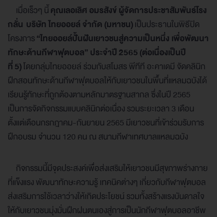
เมื่อเร็วๆ นี้
คุณเลอเลิศ อมรสังข์ ผู้จัดการประชาสัมพันธ์โรง
กลั่น
บริษัท ไทยออยล์ จำกัด (มหาชน)
เป็นประธานในพิธีปิด
โครงการ
“ไทยออยล์ปั้นฝันเยาวชนสู่ความเป็นหนึ่ง เพื่อพัฒนา
ทักษะด้านกีฬาฟุตบอล” ประจำปี
2565
(ต่อเนื่องเป็นปี
ที่
5
)
โดยกลุ่มไทยออยล์ ร่วมกับสโมสร พีทีที อะคาเดมี จัดคลินิก
ฝึกสอนทักษะด้านกีฬาฟุตบอลให้กับเยาวชนในพื้นที่แหลมฉบังได้
เรียนรู้ทักษะที่ถูกต้องตามหลักมาตรฐานสากล ซึ่งในปี 2565
เป็นการจัดกิจกรรมแบบคลินิกต่อเนื่อง รวมระยะเวลา 3 เดือน
ตั้งแต่เดือนกรกฎาคม-กันยายน 2565 มีเยาวชนที่เข้าร่วมรับการ
ฝึกอบรม จำนวน 120 คน ณ สนามกีฬาเทศบาลแหลมฉบัง
กิจกรรมนี้มีจุดประสงค์เพื่อส่งเสริมให้เยาวชนมีสุขภาพร่างกาย
ที่แข็งแรง พัฒนาทักษะความรู้ เทคนิคต่างๆ เกี่ยวกับกีฬาฟุตบอล
ส่งเสริมการใช้เวลาว่างให้เกิดประโยชน์ รวมทั้งสร้างแรงบันดาลใจ
ให้กับเยาวชนมุ่งมั่นฝึกฝนตนเองสู่การเป็นนักกีฬาฟุตบอลอาชีพ