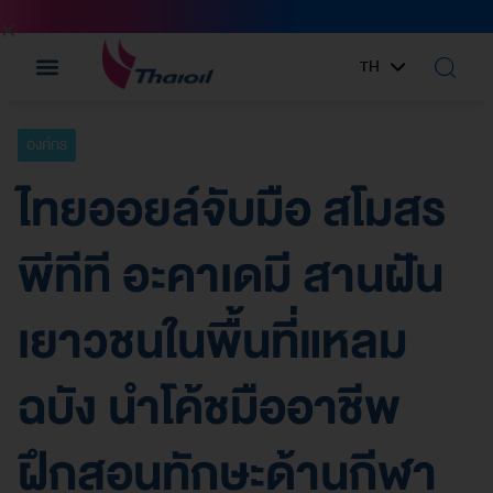
TH
EN
องค์กร
ไทยออยล์จับมือ สโมสร
พีทีที อะคาเดมี สานฝัน
เยาวชนในพื้นที่แหลม
ฉบัง นำโค้ชมืออาชีพ
ฝึกสอนทักษะด้านกีฬา