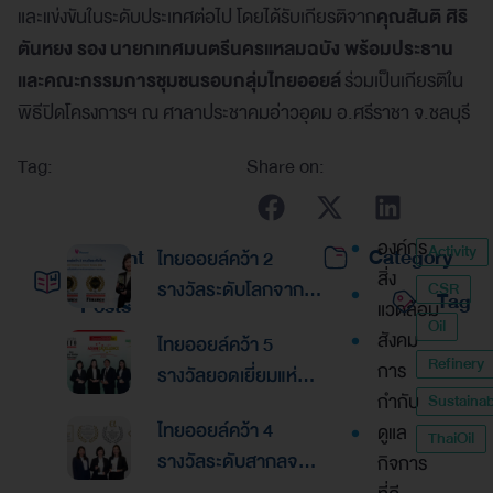
และแข่งขันในระดับประเทศต่อไป โดยได้รับเกียรติจาก
คุณสันติ ศิริ
ตันหยง รอง นายกเทศมนตรีนครแหลมฉบัง พร้อมประธาน
และคณะกรรมการชุมชนรอบกลุ่มไทยออยล์
ร่วมเป็นเกียรติใน
พิธีปิดโครงการฯ ณ ศาลาประชาคมอ่าวอุดม อ.ศรีราชา จ.ชลบุรี
Tag:
Share on:
องค์กร
Activity
Recent
Category
ไทยออยล์คว้า 2
สิ่ง
รางวัลระดับโลกจาก
CSR
Tag
Posts
แวดล้อม
Global Banking &
Oil
สังคม
ไทยออยล์คว้า 5
Finance Awards
Refinery
การ
รางวัลยอดเยี่ยมแห่ง
2026ตอกย้ำความเป็น
กำกับ
Sustainabi
เอเชีย จากงานประกาศ
เลิศด้านการบริหาร
ไทยออยล์คว้า 4
ดูแล
รางวัล “Asian
ThaiOil
การเงินและการระดม
รางวัลระดับสากลจาก
กิจการ
Excellence Award
ทุน
นิตยสาร Alpha