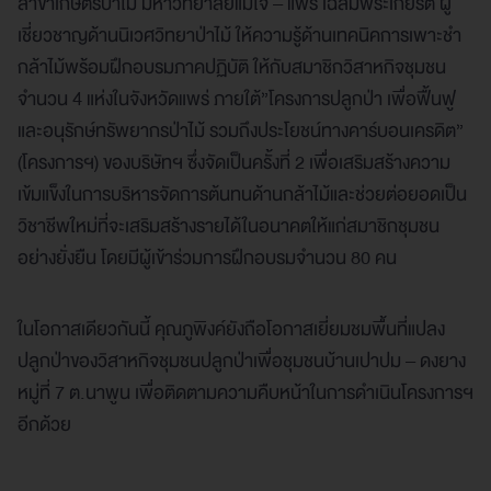
สาขาเกษตรป่าไม้ มหาวิทยาลัยแม่โจ้ – แพร่ เฉลิมพระเกียรติ ผู้
เชี่ยวชาญด้านนิเวศวิทยาป่าไม้ ให้ความรู้ด้านเทคนิคการเพาะชำ
กล้าไม้พร้อมฝึกอบรมภาคปฏิบัติ ให้กับสมาชิกวิสาหกิจชุมชน
จำนวน 4 แห่งในจังหวัดแพร่ ภายใต้”โครงการปลูกป่า เพื่อฟื้นฟู
และอนุรักษ์ทรัพยากรป่าไม้ รวมถึงประโยชน์ทางคาร์บอนเครดิต”
(โครงการฯ) ของบริษัทฯ ซึ่งจัดเป็นครั้งที่ 2 เพื่อเสริมสร้างความ
เข้มแข็งในการบริหารจัดการต้นทนด้านกล้าไม้และช่วยต่อยอดเป็น
วิชาชีพใหม่ที่จะเสริมสร้างรายได้ในอนาคตให้แก่สมาชิกชุมชน
อย่างยั่งยืน โดยมีผู้เข้าร่วมการฝึกอบรมจำนวน 80 คน
ในโอกาสเดียวกันนี้ คุณภูพิงค์ยังถือโอกาสเยี่ยมชมพื้นที่แปลง
ปลูกป่าของวิสาหกิจชุมชนปลูกป่าเพื่อชุมชนบ้านเปาปม – ดงยาง
หมู่ที่ 7 ต.นาพูน เพื่อติดตามความคืบหน้าในการดำเนินโครงการฯ
อีกด้วย