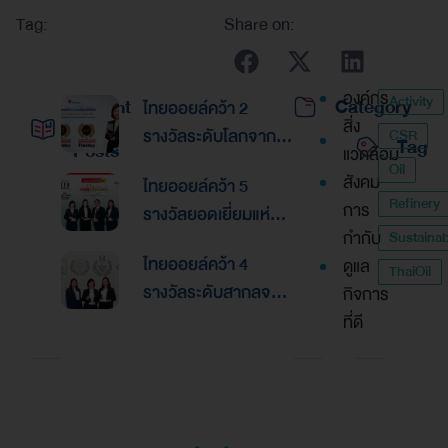
Tag:
Share on:
องค์กร
Activity
Recent
Category
ไทยออยล์คว้า 2
สิ่ง
รางวัลระดับโลกจาก
CSR
Tag
Posts
แวดล้อม
Global Banking &
Oil
สังคม
ไทยออยล์คว้า 5
Finance Awards
Refinery
การ
รางวัลยอดเยี่ยมแห่ง
2026ตอกย้ำความเป็น
กำกับ
Sustainabi
เอเชีย จากงานประกาศ
เลิศด้านการบริหาร
ไทยออยล์คว้า 4
ดูแล
รางวัล “Asian
ThaiOil
การเงินและการระดม
รางวัลระดับสากลจาก
กิจการ
Excellence Award
ทุน
นิตยสาร Alpha
ที่ดี
2026”
Southeast Asia
ตอกย้ำความเป็นเลิศใน
การบริหารจัดการที่
ยอดเยี่ยม