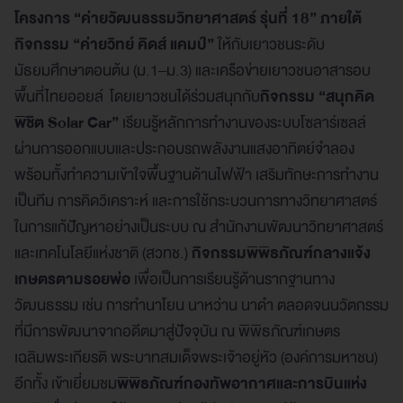
โครงการ “ค่ายวัฒนธรรมวิทยาศาสตร์ รุ่นที่ 18”
ภายใต้
กิจกรรม “ค่ายวิทย์ คิดส์ แคมป์”
ให้กับเยาวชนระดับ
มัธยมศึกษาตอนต้น (ม.1–ม.3) และเครือข่ายเยาวชนอาสารอบ
พื้นที่ไทยออยล์ โดยเยาวชนได้ร่วมสนุกกับ
กิจกรรม “สนุกคิด
พิชิต Solar Car”
เรียนรู้หลักการทำงานของระบบโซลาร์เซลล์
ผ่านการออกแบบและประกอบรถพลังงานแสงอาทิตย์จำลอง
พร้อมทั้งทำความเข้าใจพื้นฐานด้านไฟฟ้า เสริมทักษะการทำงาน
เป็นทีม การคิดวิเคราะห์ และการใช้กระบวนการทางวิทยาศาสตร์
ในการแก้ปัญหาอย่างเป็นระบบ ณ สำนักงานพัฒนาวิทยาศาสตร์
และเทคโนโลยีแห่งชาติ (สวทช.)
กิจกรรมพิพิธภัณฑ์กลางแจ้ง
เกษตรตามรอยพ่อ
เพื่อเป็นการเรียนรู้ด้านรากฐานทาง
วัฒนธรรม เช่น การทำนาโยน นาหว่าน นาดำ ตลอดจนนวัตกรรม
ที่มีการพัฒนาจากอดีตมาสู่ปัจจุบัน ณ พิพิธภัณฑ์เกษตร
เฉลิมพระเกียรติ พระบาทสมเด็จพระเจ้าอยู่หัว (องค์การมหาชน)
อีกทั้ง เข้าเยี่ยมชม
พิพิธภัณฑ์กองทัพอากาศและการบินแห่ง