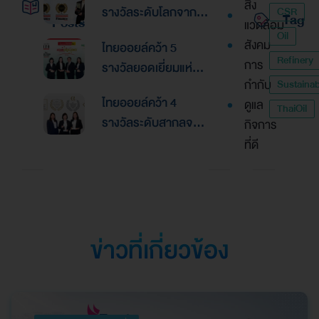
สิ่ง
รางวัลระดับโลกจาก
CSR
Tag
Posts
แวดล้อม
Global Banking &
Oil
สังคม
ไทยออยล์คว้า 5
Finance Awards
Refinery
การ
รางวัลยอดเยี่ยมแห่ง
2026ตอกย้ำความเป็น
กำกับ
Sustainabi
เอเชีย จากงานประกาศ
เลิศด้านการบริหาร
ไทยออยล์คว้า 4
ดูแล
รางวัล “Asian
ThaiOil
การเงินและการระดม
รางวัลระดับสากลจาก
กิจการ
Excellence Award
ทุน
นิตยสาร Alpha
ที่ดี
2026”
Southeast Asia
ตอกย้ำความเป็นเลิศใน
การบริหารจัดการที่
ยอดเยี่ยม
ข่าวที่เกี่ยวข้อง