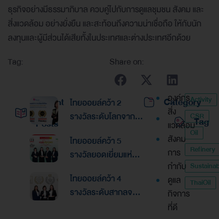
ธุรกิจอย่างมีธรรมาภิบาล ควบคู่ไปกับการดูแลชุมชน สังคม และ
สิ่งแวดล้อม อย่างยั่งยืน และสะท้อนถึงความน่าเชื่อถือ ให้กับนัก
ลงทุนและผู้มีส่วนได้เสียทั้งในประเทศและต่างประเทศอีกด้วย
Tag:
Share on:
องค์กร
Activity
Recent
Category
ไทยออยล์คว้า 2
สิ่ง
รางวัลระดับโลกจาก
CSR
Tag
Posts
แวดล้อม
Global Banking &
Oil
สังคม
ไทยออยล์คว้า 5
Finance Awards
Refinery
การ
รางวัลยอดเยี่ยมแห่ง
2026ตอกย้ำความเป็น
กำกับ
Sustainabi
เอเชีย จากงานประกาศ
เลิศด้านการบริหาร
ไทยออยล์คว้า 4
ดูแล
รางวัล “Asian
ThaiOil
การเงินและการระดม
รางวัลระดับสากลจาก
กิจการ
Excellence Award
ทุน
นิตยสาร Alpha
ที่ดี
2026”