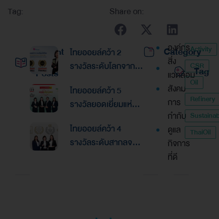
Tag:
Share on:
องค์กร
Activity
Recent
Category
ไทยออยล์คว้า 2
สิ่ง
รางวัลระดับโลกจาก
CSR
Tag
Posts
แวดล้อม
Global Banking &
Oil
สังคม
ไทยออยล์คว้า 5
Finance Awards
Refinery
การ
รางวัลยอดเยี่ยมแห่ง
2026ตอกย้ำความเป็น
กำกับ
Sustainabi
เอเชีย จากงานประกาศ
เลิศด้านการบริหาร
ไทยออยล์คว้า 4
ดูแล
รางวัล “Asian
ThaiOil
การเงินและการระดม
รางวัลระดับสากลจาก
กิจการ
Excellence Award
ทุน
นิตยสาร Alpha
ที่ดี
2026”
Southeast Asia
ตอกย้ำความเป็นเลิศใน
การบริหารจัดการที่
ยอดเยี่ยม