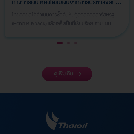
ทางการเงิน หลังได้รับเงินจากการบริหารจัดการ
ทรัพย์สินให้เกิดมูลค่าสูงสุด (Asset
ไทยออยล์ได้ดำเนินการซื้อคืนหุ้นกู้สกุลดอลลาร์สหรัฐ
Monetization) และมีการบันทึกกำไรพิเศษใน
(Bond Buyback) แล้วเสร็จเป็นที่เรียบร้อย ตามแผน
ไตรมาสที่ 1 ปี 2569
กลยุทธ์ทางการเงิน เพื่อลดภาระหนี้สินและเสริมสร้างค
วา…
1
2
3
ดูเพิ่มเติม