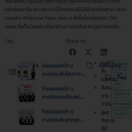
สิ่งแวดล้อม รวมถึงการสร้างคุณค่าสู่สังคมอย่างยั่งยืน ภายใต้
หลักธรรมาภิบาล นอกจากนี้ไทยออยล์ยังได้รับรางวัลสาขา Best
Investor Relations Team Award จัดขึ้นโดยนิตยสาร The
Asset ซึ่งเป็นนิตยสารชั้นนำด้านการเงินในระดับภูมิภาคเอเชีย
Tag:
Share on:
องค์กร
Activity
Recent
Category
ไทยออยล์คว้า 2
สิ่ง
รางวัลระดับโลกจาก
CSR
Tag
Posts
แวดล้อม
Global Banking &
Oil
สังคม
ไทยออยล์คว้า 5
Finance Awards
Refinery
การ
รางวัลยอดเยี่ยมแห่ง
2026ตอกย้ำความเป็น
กำกับ
Sustainabi
เอเชีย จากงานประกาศ
เลิศด้านการบริหาร
ไทยออยล์คว้า 4
ดูแล
รางวัล “Asian
ThaiOil
การเงินและการระดม
รางวัลระดับสากลจาก
กิจการ
Excellence Award
ทุน
นิตยสาร Alpha
ที่ดี
2026”