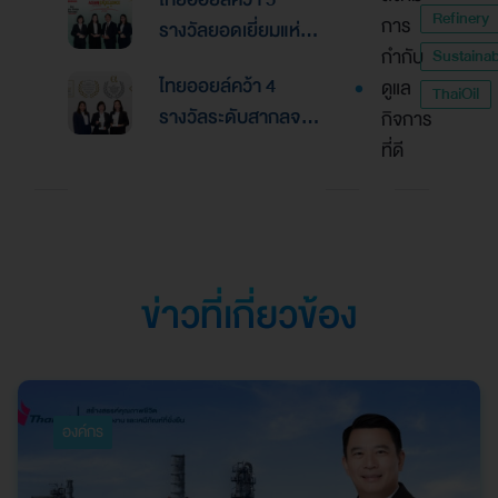
Finance Awards
Refinery
การ
รางวัลยอดเยี่ยมแห่ง
2026ตอกย้ำความเป็น
กำกับ
Sustainabi
เอเชีย จากงานประกาศ
เลิศด้านการบริหาร
ไทยออยล์คว้า 4
ดูแล
รางวัล “Asian
ThaiOil
การเงินและการระดม
รางวัลระดับสากลจาก
กิจการ
Excellence Award
ทุน
นิตยสาร Alpha
ที่ดี
2026”
Southeast Asia
ตอกย้ำความเป็นเลิศใน
การบริหารจัดการที่
ยอดเยี่ยม
ข่าวที่เกี่ยวข้อง
องค์กร