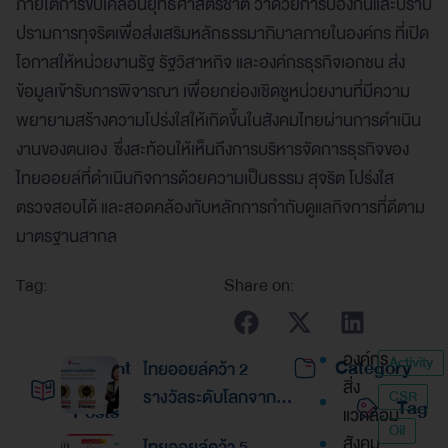
ภายใต้การขับเคลื่อนยุทธศาสตร์ชาติ ว่าด้วยการป้องกันและปราบ
ปรามการทุจริตเพื่อส่งเสริมหลักธรรมาภิบาลภายในองค์กร ที่เปิด
โอกาสให้หน่วยงานรัฐ รัฐวิสาหกิจ และองค์กรธุรกิจเอกชน ส่ง
ข้อมูลเข้ารับการพิจารณา เพื่อยกย่องเชิดชูหน่วยงานที่มีความ
พยายามสร้างความโปร่งใสให้เกิดขึ้นในสังคมไทยผ่านการดำเนิน
งานของตนเอง ซึ่งสะท้อนให้เห็นถึงการบริหารจัดการธุรกิจของ
ไทยออยล์ที่ดำเนินกิจการด้วยความเป็นธรรม สุจริต โปร่งใส
ตรวจสอบได้ และสอดคล้องกับหลักการกำกับดูแลกิจการที่ดีตาม
มาตรฐานสากล
Tag:
Share on:
องค์กร
Activity
Recent
Category
ไทยออยล์คว้า 2
สิ่ง
รางวัลระดับโลกจาก
CSR
Tag
Posts
แวดล้อม
Global Banking &
Oil
สังคม
ไทยออยล์คว้า 5