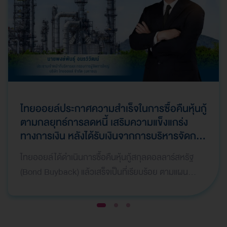
ไทยออยล์ประกาศความสำเร็จในการซื้อคืนหุ้นกู้
ตามกลยุทธ์การลดหนี้ เสริมความแข็งแกร่ง
ทางการเงิน หลังได้รับเงินจากการบริหารจัดการ
ทรัพย์สินให้เกิดมูลค่าสูงสุด (Asset
ไทยออยล์ได้ดำเนินการซื้อคืนหุ้นกู้สกุลดอลลาร์สหรัฐ
Monetization) และมีการบันทึกกำไรพิเศษใน
(Bond Buyback) แล้วเสร็จเป็นที่เรียบร้อย ตามแผน
ไตรมาสที่ 1 ปี 2569
กลยุทธ์ทางการเงิน เพื่อลดภาระหนี้สินและเสริมสร้างค
วา…
1
2
3