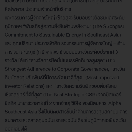
เมื่อเร็วๆ นี้ บริษัท ไทยออยล์ จำกัด (มหาชน) โดยคุณวีรศักดิ์ โฆ
สิตไพศาล ประธานเจ้าหน้าที่บริหาร
และกรรมการผู้จัดการใหญ่ (ซ้ายสุด) รับมอบรางวัลชนะเลิศระดับ
ภูมิภาคฯ “พันธกิจสู่ความยั่งยืนด้านพลังงาน” (The Strongest
Commitment to Sustainable Energy in Southeast Asia)
และ คุณปริศนา ประหารข้าศึก รองกรรมการผู้จัดการใหญ่ – ด้าน
การเงินและบัญชี (ที่ 2 จากขวา) รับมอบรางวัลระดับประเทศ 3
รางวัล ได้แก่ “รางวัลการยึดมั่นในบรรษัทภิบาลสูงสุด“ (The
Strongest Adherence to Corporate Governance), “รางวัล
ทีมนักลงทุนสัมพันธ์ที่มีการพัฒนาดีที่สุด” (Most Improved
Investor Relations) และ “รางวัลความรับผิดชอบต่อสังคม
เชิงกลยุทธ์ที่ดีที่สุด“ (The Best Strategic CSR) จากมิสเตอร์
ซิดดิค บาซาร์วาลาร์ (ที่ 2 จากซ้าย) ซีอีโอ ของนิตยสาร Alpha
Southeast Asia ซึ่งเป็นนิตยสารชั้นนำด้านการลงทุนสถาบัน การ
ธนาคารและตลาดทุนฉบับแรกและฉบับเดียวในภูมิภาคเอเชียตะวัน
ออกเฉียงใต้