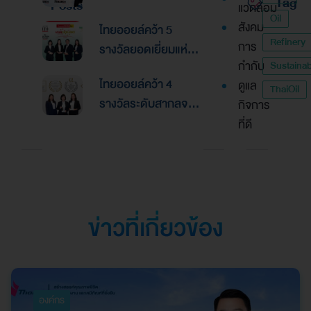
Tag
Posts
แวดล้อม
Global Banking &
Oil
สังคม
ไทยออยล์คว้า 5
Finance Awards
Refinery
การ
รางวัลยอดเยี่ยมแห่ง
2026ตอกย้ำความเป็น
กำกับ
Sustainabi
เอเชีย จากงานประกาศ
เลิศด้านการบริหาร
ไทยออยล์คว้า 4
ดูแล
รางวัล “Asian
ThaiOil
การเงินและการระดม
รางวัลระดับสากลจาก
กิจการ
Excellence Award
ทุน
นิตยสาร Alpha
ที่ดี
2026”
Southeast Asia
ตอกย้ำความเป็นเลิศใน
การบริหารจัดการที่
ยอดเยี่ยม
ข่าวที่เกี่ยวข้อง
องค์กร