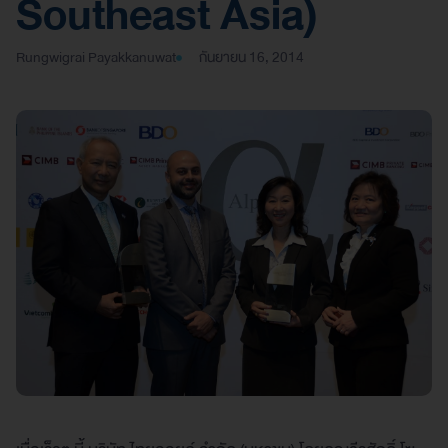
Southeast Asia)
Rungwigrai Payakkanuwat
กันยายน 16, 2014