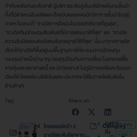
กำกับพลังงานระดับชาติ ผู้บริหารระดับสูงในบริษัทพลังงานชั้นนำ
ทั้งที่มีตำแหน่งในอดีตและปัจจุบันตลอดจนนักวิชาการชั้นนำในภูมิ
ภาคฯ ในขณะที่ “รางวัลการยึดมั่นในบรรษัทภิบาลที่สูงสุด“,
“รางวัลทีมนักลงทุนสัมพันธ์ที่มีการพัฒนาดีที่สุด” และ “รางวัล
ความรับผิดชอบต่อสังคมเชิงกลยุทธ์ที่ดีที่สุด“ นั้น มาจากการคัด
เลือกให้รางวัลที่ตั้งอยู่บนพื้นฐานการให้คะแนนจากนักลงทุน
กองทุนบำเหน็จบำนาญ กองทุนป้องกันความเสี่ยง โบรกเกอร์ซื้อ
ขายหุ้นและตราสารหนี้ และนักวิเคราะห์ ในภูมิภาคเอเชียตะวันออก
เฉียงใต้ โดยแต่ละบริษัทในแต่ละประเทศจะได้รับการจัดอันดับใน
ด้านต่างๆ
Tag:
Share on:
องค์กร
Activity
Recent
Category
ไทยออยล์คว้า 2
สิ่ง
รางวัลระดับโลกจาก
CSR