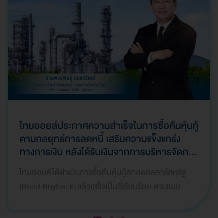
ไทยออยล์ประกาศความสำเร็จในการซื้อคืนหุ้นกู้
ตามกลยุทธ์การลดหนี้ เสริมความแข็งแกร่ง
ทางการเงิน หลังได้รับเงินจากการบริหารจัดการ
ทรัพย์สินให้เกิดมูลค่าสูงสุด (Asset
ไทยออยล์ได้ดำเนินการซื้อคืนหุ้นกู้สกุลดอลลาร์สหรัฐ
Monetization) และมีการบันทึกกำไรพิเศษใน
(Bond Buyback) แล้วเสร็จเป็นที่เรียบร้อย ตามแผน
ไตรมาสที่ 1 ปี 2569
กลยุทธ์ทางการเงิน เพื่อลดภาระหนี้สินและเสริมสร้างค
วา…