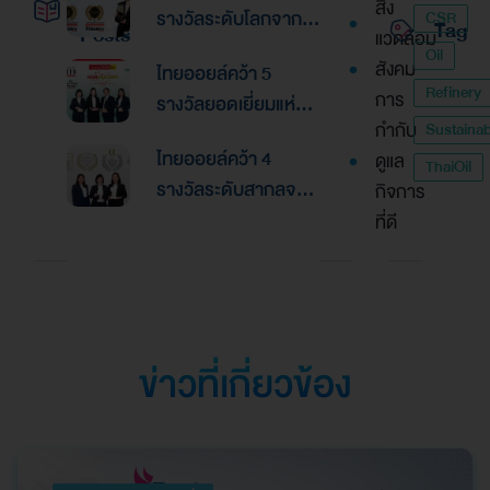
สิ่ง
รางวัลระดับโลกจาก
CSR
Tag
Posts
แวดล้อม
Global Banking &
Oil
สังคม
ไทยออยล์คว้า 5
Finance Awards
Refinery
การ
รางวัลยอดเยี่ยมแห่ง
2026ตอกย้ำความเป็น
กำกับ
Sustainabi
เอเชีย จากงานประกาศ
เลิศด้านการบริหาร
ไทยออยล์คว้า 4
ดูแล
รางวัล “Asian
ThaiOil
การเงินและการระดม
รางวัลระดับสากลจาก
กิจการ
Excellence Award
ทุน
นิตยสาร Alpha
ที่ดี
2026”
Southeast Asia
ตอกย้ำความเป็นเลิศใน
การบริหารจัดการที่
ยอดเยี่ยม
ข่าวที่เกี่ยวข้อง