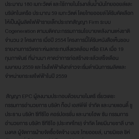
ประมาณ 180 เมกะวัตต์ และใช้ภายในโรงกลั่นน้ำมันไทยออยล์และ
บริษัทในเครือ ประมาณ 59 เมกะวัตต์ โดยไทยออยล์ได้รับคัดเลือก
ให้เป็นผู้ผลิตไฟฟ้ารายเล็กประเภทสัญญา Firm ระบบ
Cogeneration ตามมติคณะกรรมการนโยบายพลังงานแห่งชาติ
จำนวน 2 โครงการ เมื่อปี 2554 โครงการนี้ได้รับหนังสือเห็นชอบ
รายงานการวิเคราะห์ผลกระทบสิ่งแวดล้อม หรือ EIA เมื่อ 19
กุมภาพันธ์ ที่ผ่านมา คาดว่าการก่อสร้างจะแล้วเสร็จเดือน
เมษายน 2559 และโรงไฟฟ้าดังกล่าวจะเริ่มดำเนินการผลิตและ
จำหน่ายกระแสไฟฟ้าในปี 2559
สัญญา EPC ผู้ลงนามประกอบด้วยนายไมตรี เรี่ยวเดชะ
กรรมการอำนวยการ บริษัท ท็อป เอสพีพี จำกัด และนายแอนดี้ ชู
ประธาน บริษัท ซีทีซีไอ คอร์ปอเรชั่น และนายโฮพ ซัน กรรมการ
อำนวยการ บริษัท ซีทีซีไอ (ประเทศไทย) จำกัด โดยมีนายชาลี บาล
มงคล ผู้จัดการฝ่ายจัดซื้อจัดจ้าง บมจ.ไทยออยล์, นายมิเชล ชิห์