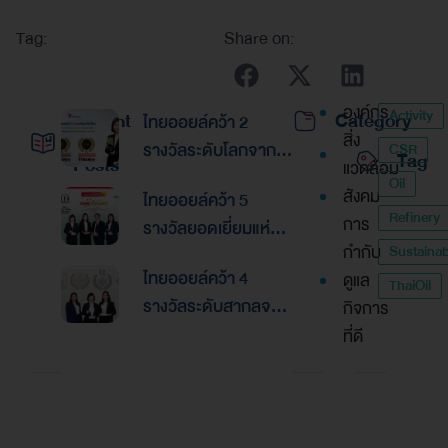
Tag:
Share on:
องค์กร
Activity
Recent
Category
ไทยออยล์คว้า 2
สิ่ง
รางวัลระดับโลกจาก
CSR
Tag
Posts
แวดล้อม
Global Banking &
Oil
สังคม
ไทยออยล์คว้า 5
Finance Awards
Refinery
การ
รางวัลยอดเยี่ยมแห่ง
2026ตอกย้ำความเป็น
กำกับ
Sustainabi
เอเชีย จากงานประกาศ
เลิศด้านการบริหาร
ไทยออยล์คว้า 4
ดูแล
รางวัล “Asian
ThaiOil
การเงินและการระดม
รางวัลระดับสากลจาก
กิจการ
Excellence Award
ทุน
นิตยสาร Alpha
ที่ดี
2026”
Southeast Asia
ตอกย้ำความเป็นเลิศใน
การบริหารจัดการที่
ยอดเยี่ยม