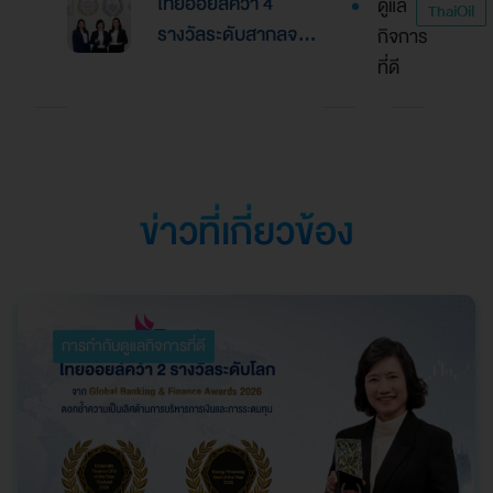
ไทยออยล์คว้า 4
ดูแล
รางวัล “Asian
ThaiOil
การเงินและการระดม
รางวัลระดับสากลจาก
กิจการ
Excellence Award
ทุน
นิตยสาร Alpha
ที่ดี
2026”
Southeast Asia
ตอกย้ำความเป็นเลิศใน
การบริหารจัดการที่
ยอดเยี่ยม
ข่าวที่เกี่ยวข้อง
การกำกับดูแลกิจการที่ดี