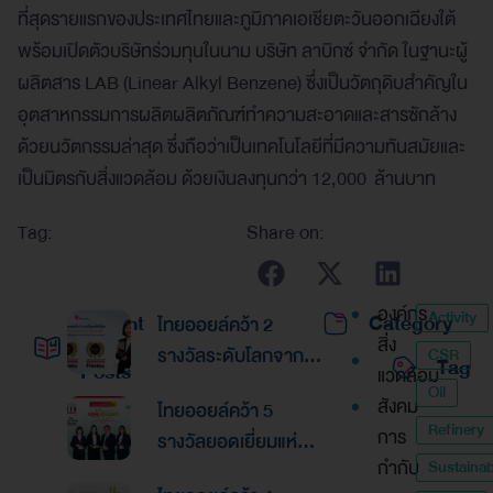
ที่สุดรายแรกของประเทศไทยและภูมิภาคเอเชียตะวันออกเฉียงใต้
พร้อมเปิดตัวบริษัทร่วมทุนในนาม บริษัท ลาบิกซ์ จำกัด ในฐานะผู้
ผลิตสาร LAB (Linear Alkyl Benzene) ซึ่งเป็นวัตถุดิบสำคัญใน
อุตสาหกรรมการผลิตผลิตภัณฑ์ทำความสะอาดและสารซักล้าง
ด้วยนวัตกรรมล่าสุด ซึ่งถือว่าเป็นเทคโนโลยีที่มีความทันสมัยและ
เป็นมิตรกับสิ่งแวดล้อม ด้วยเงินลงทุนกว่า 12,000 ล้านบาท
Tag:
Share on:
องค์กร
Activity
Recent
Category
ไทยออยล์คว้า 2
สิ่ง
รางวัลระดับโลกจาก
CSR
Tag
Posts
แวดล้อม
Global Banking &
Oil
สังคม
ไทยออยล์คว้า 5
Finance Awards
Refinery
การ
รางวัลยอดเยี่ยมแห่ง
2026ตอกย้ำความเป็น
กำกับ
Sustainabi
เอเชีย จากงานประกาศ
เลิศด้านการบริหาร