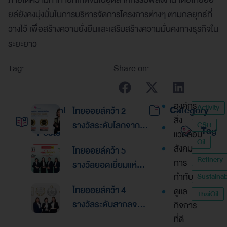
ยล์ยังคงมุ่งมั่นในการบริหารจัดการโครงการต่างๆ ตามกลยุทธ์ที่
วางไว้ เพื่อสร้างความยั่งยืนและเสริมสร้างความมั่นคงทางธุรกิจใน
ระยะยาว
Tag:
Share on:
องค์กร
Activity
Recent
Category
ไทยออยล์คว้า 2
สิ่ง
รางวัลระดับโลกจาก
CSR
Tag
Posts
แวดล้อม
Global Banking &
Oil
สังคม
ไทยออยล์คว้า 5
Finance Awards
Refinery
การ
รางวัลยอดเยี่ยมแห่ง
2026ตอกย้ำความเป็น
กำกับ
Sustainabi
เอเชีย จากงานประกาศ
เลิศด้านการบริหาร
ไทยออยล์คว้า 4
ดูแล
รางวัล “Asian
ThaiOil
การเงินและการระดม
รางวัลระดับสากลจาก
กิจการ
Excellence Award
ทุน
นิตยสาร Alpha
ที่ดี
2026”