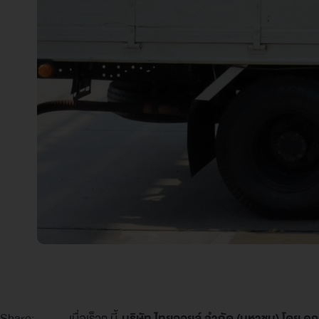
Share:
เมื่อเร็วๆ นี้
บริษัท ไทยออยล์ จำกัด (มหาชน) โดย ค