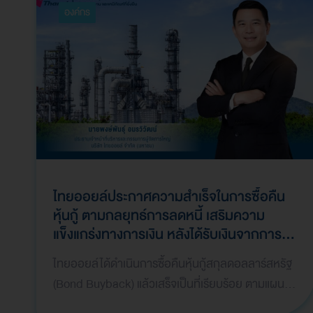
องค์กร
ไทยออยล์ประกาศความสำเร็จในการซื้อคืน
หุ้นกู้ ตามกลยุทธ์การลดหนี้ เสริมความ
แข็งแกร่งทางการเงิน หลังได้รับเงินจากการ
บริหารจัดการทรัพย์สินให้เกิดมูลค่าสูงสุด
ไทยออยล์ได้ดำเนินการซื้อคืนหุ้นกู้สกุลดอลลาร์สหรัฐ
(Asset Monetization) และมีการบันทึกกำไร
(Bond Buyback) แล้วเสร็จเป็นที่เรียบร้อย ตามแผน
พิเศษในไตรมาสที่ 1 ปี 2569
กลยุทธ์ทางการเงิน เพื่อลดภาระหนี้สินและเสริมสร้างค