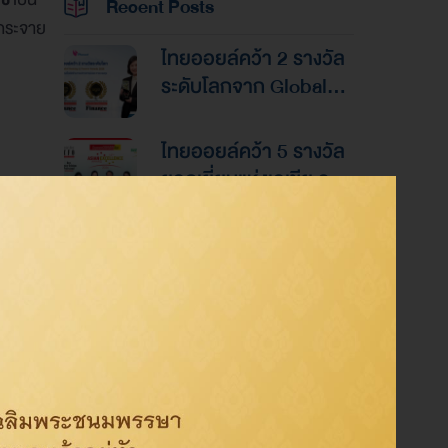
Recent Posts
่กระจาย
ไทยออยล์คว้า 2 รางวัล
ระดับโลกจาก Global
Banking & Finance
Awards 2026ตอกย้ำ
ไทยออยล์คว้า 5 รางวัล
ความเป็นเลิศด้านการ
ยอดเยี่ยมแห่งเอเชีย จาก
บริหารการเงินและการ
งานประกาศรางวัล
ระดมทุน
“Asian Excellence
ไทยออยล์คว้า 4 รางวัล
Award 2026”
ระดับสากลจากนิตยสาร
Alpha Southeast Asia
ตอกย้ำความเป็นเลิศใน
การบริหารจัดการที่ยอด
Category
เยี่ยม
องค์กร
สิ่งแวดล้อม