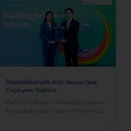
องค์กร
ไทยออยล์รับรางวัล 2025 Mercer Best
Employers Thailand
เมื่อเร็วๆ นี้ คุณจิราภรณ์ กมลอินทร์ ผู้จัดการแรงงาน/
พนักงานสัมพันธ์ ​บริษัท ไทยออยล์ จำกัด (มหาชน) รับ
มอบรางวัลสุดยอดนายจ้างดีเด่นประเทศไทย ประจำปี
2…