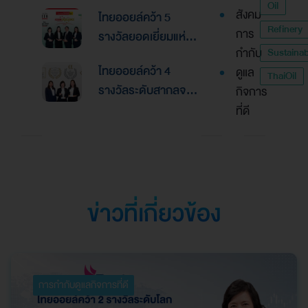
Global Banking &
Oil
สังคม
ไทยออยล์คว้า 5
Finance Awards
Refinery
การ
รางวัลยอดเยี่ยมแห่ง
2026ตอกย้ำความเป็น
กำกับ
Sustainabi
เอเชีย จากงานประกาศ
เลิศด้านการบริหาร
ไทยออยล์คว้า 4
ดูแล
รางวัล “Asian
ThaiOil
การเงินและการระดม
รางวัลระดับสากลจาก
กิจการ
Excellence Award
ทุน
นิตยสาร Alpha
ที่ดี
2026”
Southeast Asia
ตอกย้ำความเป็นเลิศใน
การบริหารจัดการที่
ยอดเยี่ยม
ข่าวที่เกี่ยวข้อง
การกำกับดูแลกิจการที่ดี