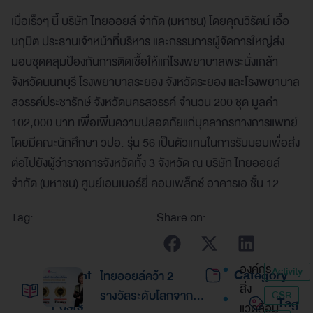
เมื่อเร็วๆ นี้ บริษัท ไทยออยล์ จำกัด (มหาชน) โดยคุณวิรัตน์ เอื้อ
นฤมิต ประธานเจ้าหน้าที่บริหาร และกรรมการผู้จัดการใหญ่ส่ง
มอบชุดคลุมป้องกันการติดเชื้อให้แก่โรงพยาบาลพระนั่งเกล้า
จังหวัดนนทบุรี โรงพยาบาลระยอง จังหวัดระยอง และโรงพยาบาล
สวรรค์ประชารักษ์ จังหวัดนครสวรรค์ จำนวน 200 ชุด มูลค่า
102,000 บาท เพื่อเพิ่มความปลอดภัยแก่บุคลากรทางการแพทย์
โดยมีคณะนักศึกษา วปอ. รุ่น 56 เป็นตัวแทนในการรับมอบเพื่อส่ง
ต่อไปยังผู้ว่าราชการจังหวัดทั้ง 3 จังหวัด ณ บริษัท ไทยออยล์
จำกัด (มหาชน) ศูนย์เอนเนอร์ยี่ คอมเพล็กซ์ อาคารเอ ชั้น 12
Tag:
Share on:
องค์กร
Activity
Recent
Category
ไทยออยล์คว้า 2
สิ่ง
รางวัลระดับโลกจาก
CSR
Tag
Posts
แวดล้อม