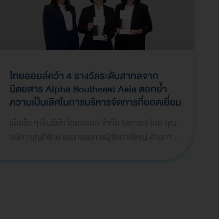
ไทยออยล์คว้า 4 รางวัลระดับสากลจาก
นิตยสาร Alpha Southeast Asia
ตอกย้ำ
ความเป็นเลิศในการบริหารจัดการที่ยอดเยี่ยม
เมื่อเร็ว ๆ นี้ บริษัท ไทยออยล์ จำกัด (มหาชน) โดย คุณ
วนิดา บุญภิรักษ์ รองกรรมการผู้จัดการใหญ่ ด้านการ
เงินและบัญชี และคุณธาริกา เทพหัสดิน ณ อยุธยา
ผู้จ…