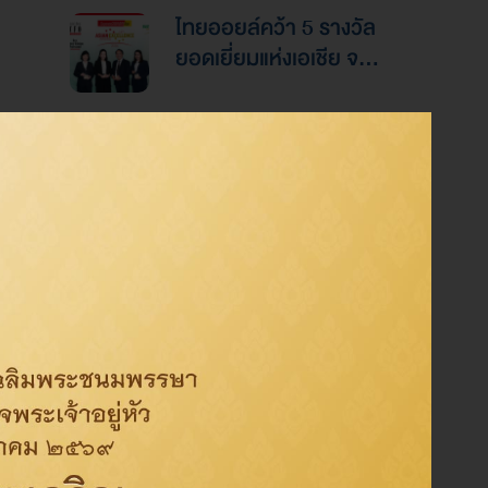
Awards 2026ตอกย้ำ
ไทยออยล์คว้า 5 รางวัล
ความเป็นเลิศด้านการ
ยอดเยี่ยมแห่งเอเชีย จาก
บริหารการเงินและการ
งานประกาศรางวัล
ระดมทุน
“Asian Excellence
ไทยออยล์คว้า 4 รางวัล
Award 2026”
ระดับสากลจากนิตยสาร
Alpha Southeast Asia
ตอกย้ำความเป็นเลิศใน
การบริหารจัดการที่ยอด
Category
เยี่ยม
องค์กร
สิ่งแวดล้อม
สังคม
การกำกับดูแลกิจการที่ดี