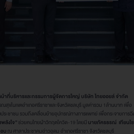
้าหน้าที่บริหารและกรรมการผู้จัดการใหญ่ บริษัท ไทยออยล์ จำกัด
รณสุขในเขตอำเภอศรีราชาและจังหวัดชลบุรี มูลค่ารวม 1ล้านบาท เพื่อ
ประชาชน รวมถึงเคลื่อนย้ายอุปกรณ์ทางการแพทย์ เพื่อกระจายการฉีด
งพลังใจ”
ช่วยคนไทยฝ่าวิกฤตโควิด-19 โดยมี
นายภัครธรณ์ เทียนไชย 
มอบ
ณ ศาลาประชาคมอ่าวอุดม อำเภอศรีราชา จังหวัดชลบุรี