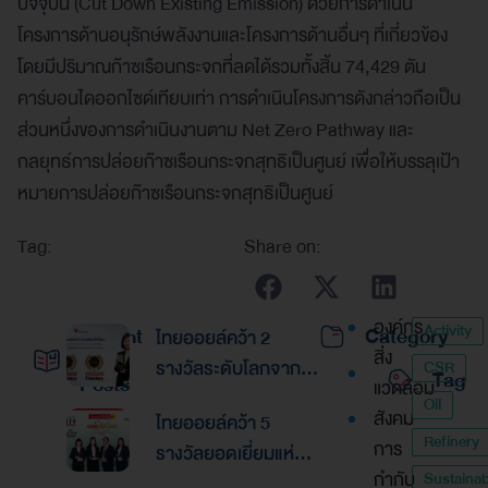
ปัจจุบัน (Cut Down Existing Emission) ด้วยการดำเนิน
โครงการด้านอนุรักษ์พลังงานและโครงการด้านอื่นๆ ที่เกี่ยวข้อง
โดยมีปริมาณก๊าซเรือนกระจกที่ลดได้รวมทั้งสิ้น 74,429 ตัน
คาร์บอนไดออกไซด์เทียบเท่า การดำเนินโครงการดังกล่าวถือเป็น
ส่วนหนึ่งของการดำเนินงานตาม Net Zero Pathway และ
กลยุทธ์การปล่อยก๊าซเรือนกระจกสุทธิเป็นศูนย์ เพื่อให้บรรลุเป้า
หมายการปล่อยก๊าซเรือนกระจกสุทธิเป็นศูนย์
Tag:
Share on:
องค์กร
Activity
Recent
Category
ไทยออยล์คว้า 2
สิ่ง
รางวัลระดับโลกจาก
CSR
Tag
Posts
แวดล้อม
Global Banking &
Oil
สังคม
ไทยออยล์คว้า 5
Finance Awards
Refinery
การ
รางวัลยอดเยี่ยมแห่ง
2026ตอกย้ำความเป็น
กำกับ
Sustainabi
เอเชีย จากงานประกาศ