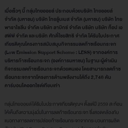
เมื่อเร็วๆ นี้
กลุ่มไทยออยล์
ประกอบด้วย
บริษัท ไทยออยล์
จำกัด (มหาชน) บริษัท ไทยลู้บเบส จำกัด (มหาชน) บริษัท ไทย
พาราไซลีน จำกัด บริษัท ลาบิกซ์ จำกัด บริษัท บริษัท ท็อป เอ
สพีพี จำกัด และบริษัท ศักดิ์ไชยสิทธิ จำกัด
ได้รับ
ใบประกาศ
เกียรติคุณโครงการสนับสนุนกิจกรรมลดก๊าซเรือนกระจก
(Low Emission Support Scheme : LESS)
จากองค์การ
บริหารก๊าซเรือนกระจก (องค์การมหาชน) ในฐานะผู้ดำเนิน
กิจกรรมลดก๊าซเรือนกระจกด้วยตนเอง โดย
สามารถลดก๊าซ
เรือนกระจกจากโครงการด้านพลังงานได้ถึง 2,748 ตัน
คาร์บอนไดออกไซด์เทียบเท่า
กลุ่มไทยออยล์ได้รับใบประกาศเกียรติคุณฯ ตั้งแต่ปี 2559 สะท้อน
ให้เห็นถึงความมุ่งมั่นในการลดก๊าซเรือนกระจก ซึ่งสอดคล้องกับ
แนวทางการลดการปล่อยก๊าซเรือนกระจกจากกระบวนการผลิต