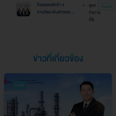
เลิศด้านการบริหาร
ไทยออยล์คว้า 4
ดูแล
รางวัล “Asian
ThaiOil
การเงินและการระดม
รางวัลระดับสากลจาก
กิจการ
Excellence Award
ทุน
นิตยสาร Alpha
ที่ดี
2026”
Southeast Asia
ตอกย้ำความเป็นเลิศใน
การบริหารจัดการที่
ยอดเยี่ยม
ข่าวที่เกี่ยวข้อง
องค์กร