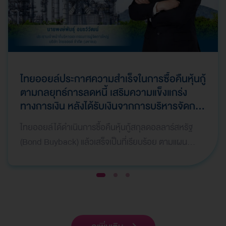
ไทยออยล์ประกาศความสำเร็จในการซื้อคืนหุ้นกู้
ตามกลยุทธ์การลดหนี้ เสริมความแข็งแกร่ง
ทางการเงิน หลังได้รับเงินจากการบริหารจัดการ
ทรัพย์สินให้เกิดมูลค่าสูงสุด (Asset
ไทยออยล์ได้ดำเนินการซื้อคืนหุ้นกู้สกุลดอลลาร์สหรัฐ
Monetization) และมีการบันทึกกำไรพิเศษใน
(Bond Buyback) แล้วเสร็จเป็นที่เรียบร้อย ตามแผน
ไตรมาสที่ 1 ปี 2569
กลยุทธ์ทางการเงิน เพื่อลดภาระหนี้สินและเสริมสร้างค
วา…
1
2
3