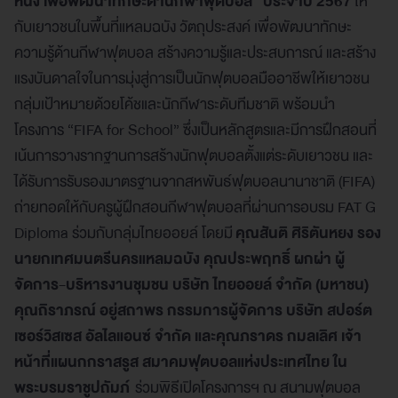
หนึ่ง เพื่อพัฒนาทักษะด้านกีฬาฟุตบอล” ประจำปี 2567
ให้
กับเยาวชนในพื้นที่แหลมฉบัง วัตถุประสงค์ เพื่อพัฒนาทักษะ
ความรู้ด้านกีฬาฟุตบอล สร้างความรู้และประสบการณ์ และสร้าง
แรงบันดาลใจในการมุ่งสู่การเป็นนักฟุตบอลมืออาชีพให้เยาวชน
กลุ่มเป้าหมายด้วยโค้ชและนักกีฬาระดับทีมชาติ พร้อมนำ
โครงการ “FIFA for School” ซึ่งเป็นหลักสูตรและมีการฝึกสอนที่
เน้นการวางรากฐานการสร้างนักฟุตบอลตั้งแต่ระดับเยาวชน และ
ได้รับการรับรองมาตรฐานจากสหพันธ์ฟุตบอลนานาชาติ (FIFA)
ถ่ายทอดให้กับครูผู้ฝึกสอนกีฬาฟุตบอลที่ผ่านการอบรม FAT G
Diploma ร่วมกับกลุ่มไทยออยล์ โดยมี
คุณสันติ ศิริตันหยง รอง
นายกเทศมนตรีนครแหลมฉบัง คุณประพฤทธิ์ ผกผ่า ผู้
จัดการ-บริหารงานชุมชน บริษัท ไทยออยล์ จำกัด (มหาชน)
คุณถิราภรณ์ อยู่สถาพร กรรมการผู้จัดการ บริษัท สปอร์ต
เซอร์วิสเซส อัลไลแอนซ์ จำกัด และคุณภราดร กมลเลิศ เจ้า
หน้าที่แผนกกราสรูส สมาคมฟุตบอลแห่งประเทศไทย ใน
พระบรมราชูปถัมภ์
ร่วมพิธีเปิดโครงการฯ ณ สนามฟุตบอล