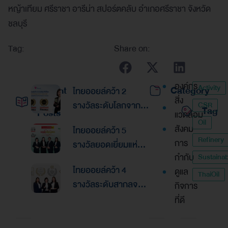
หญ้าเทียม ศรีราชา อารีน่า สปอร์ตคลับ อำเภอศรีราชา จังหวัด
ชลบุรี
Tag:
Share on:
องค์กร
Activity
Recent
Category
ไทยออยล์คว้า 2
สิ่ง
รางวัลระดับโลกจาก
CSR
Tag
Posts
แวดล้อม
Global Banking &
Oil
สังคม
ไทยออยล์คว้า 5
Finance Awards
Refinery
การ
รางวัลยอดเยี่ยมแห่ง
2026ตอกย้ำความเป็น
กำกับ
Sustainabi
เอเชีย จากงานประกาศ
เลิศด้านการบริหาร
ไทยออยล์คว้า 4
ดูแล
รางวัล “Asian
ThaiOil
การเงินและการระดม
รางวัลระดับสากลจาก
กิจการ
Excellence Award
ทุน
นิตยสาร Alpha
ที่ดี
2026”
Southeast Asia
ตอกย้ำความเป็นเลิศใน