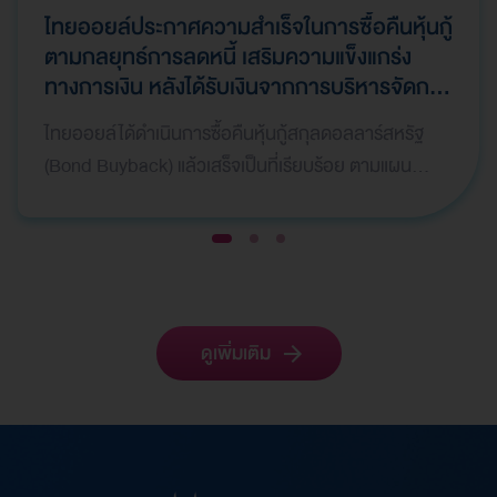
ไทยออยล์ประกาศความสำเร็จในการซื้อคืนหุ้นกู้
ตามกลยุทธ์การลดหนี้ เสริมความแข็งแกร่ง
ทางการเงิน หลังได้รับเงินจากการบริหารจัดการ
ทรัพย์สินให้เกิดมูลค่าสูงสุด (Asset
ไทยออยล์ได้ดำเนินการซื้อคืนหุ้นกู้สกุลดอลลาร์สหรัฐ
Monetization) และมีการบันทึกกำไรพิเศษใน
(Bond Buyback) แล้วเสร็จเป็นที่เรียบร้อย ตามแผน
ไตรมาสที่ 1 ปี 2569
กลยุทธ์ทางการเงิน เพื่อลดภาระหนี้สินและเสริมสร้างค
วา…
1
2
3
ดูเพิ่มเติม