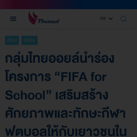
TH
EN
สังคม
องค์กร
กลุ่มไทยออยล์นำร่อง
โครงการ “FIFA for
School” เสริมสร้าง
ศักยภาพและทักษะกีฬา
ฟุตบอลให้กับเยาวชนใน