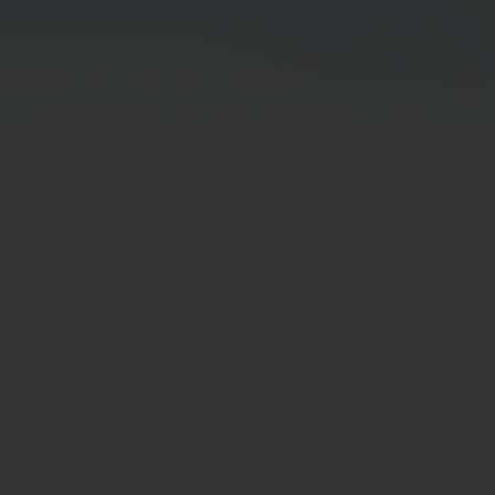
ด้านไฮโดรคาร์บอน รักษาการรองกรรมการ
ผู้จัดการใหญ่-
ด้านสนับสนุนโครงการพลังงานสะอาด
การดำรงตำแหน่ง
การดำรงตำแหน่งกรรมการเฉพาะเรื่อง
ประวัติการศึกษา
ประวัติการอบรมหลักสูตรกรรมการของสมาคม
ส่งเสริมสถาบัน กรรมการบริษัทไทย (IOD)
ประวัติการอบรมอื่นๆ