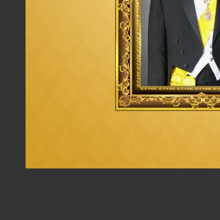
ประวัติการอบรมอื่นๆ
หลักสูตรผู้บริหารระดับสูงด้านวิทยาการพลังงาน (วพน
พลังงาน
หลักสูตรการป้องกันราชอาณาจักร (วปอ.) รุ่นที่ 64
หลักสูตรวุฒิบัตรการกำกับดูแลกิจการสำหรับกรรมกา
องค์กรกำกับดูแล (Regulators) รัฐวิสาหกิจ และองค์
ปกเกล้า
หลักสูตรผู้บริหารระดับสูง สถาบันวิทยาการตลาดทุน (
หลักสูตร Leadership Development Program (LD
ผู้นำและการเรียนรู้กลุ่ม ปตท.
หลักสูตรการบริหารงานภาครัฐและกฎหมายมหาชน (ปรม
ปกเกล้า
หลักสูตร Advance Management Program II ปี 
เรียนรู้กลุ่ม ปตท.
หลักสูตร Management Development Program (M