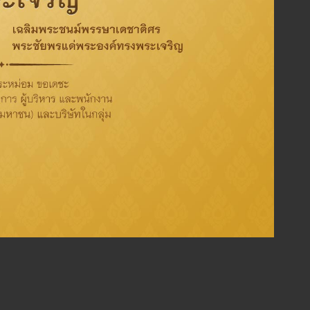
ปตท. น้ำมันและการค้าปลีก จำกัด (มหาชน)
ษัทฯ