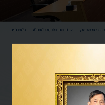
หน้าหลัก
เกี่ยวกับกลุ่มไทยออยล์
คณะกรรมการบริ
นายชัชชัย สิริวิชช์
การดำรงตำแหน่ง
การดำรงตำแหน่งกรรมการเฉพาะเรื่อง