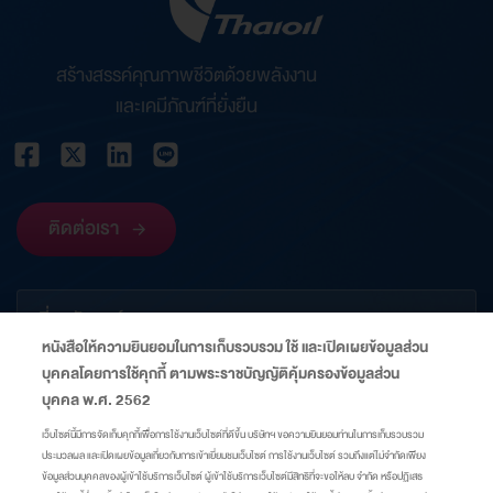
สร้างสรรค์คุณภาพชีวิตด้วยพลังงาน
และเคมีภัณฑ์ที่ยั่งยืน
ติดต่อเรา
เกี่ยวกับองค์กร
หนังสือให้ความยินยอมในการเก็บรวบรวม ใช้ และเปิดเผยข้อมูลส่วน
บุคคลโดยการใช้คุกกี้ ตามพระราชบัญญัติคุ้มครองข้อมูลส่วน
ข้อมูลที่เกี่ยวข้อง
บุคคล พ.ศ. 2562
เว็บไซต์นี้มีการจัดเก็บคุกกี้เพื่อการใช้งานเว็บไซต์ที่ดีขึ้น บริษัทฯ ขอความยินยอมท่านในการเก็บรวบรวม
ประมวลผล และเปิดเผยข้อมูลเกี่ยวกับการเข้าเยี่ยมชมเว็บไซต์ การใช้งานเว็บไซต์ รวมถึงแต่ไม่จำกัดเพียง
ลิงก์
ข้อมูลส่วนบุคคลของผู้เข้าใช้บริการเว็บไซต์ ผู้เข้าใช้บริการเว็บไซต์มีสิทธิที่จะขอให้ลบ จำกัด หรือปฏิเสธ