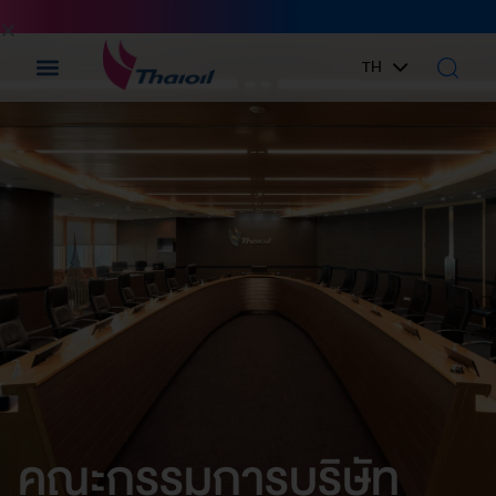
TH
EN
คณะกรรมการบริษัท