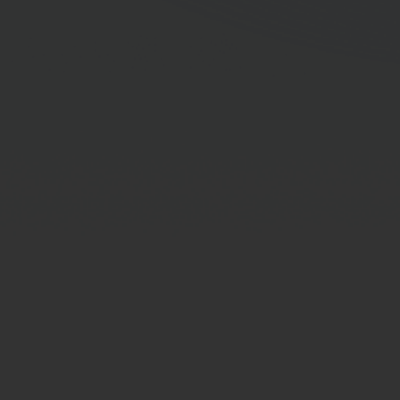
Leaders (RCL)
รุ่นที่ 31/2023
ประวัติการอบรมอื่นๆ
หลักสูตรนักบริหารระดับสูง : ผู้นำที่มีวิสัยทัศน์และ
คุณธรรม (นบส.)
สำนักงานคณะกรรมการข้าราชการพลเรือน
หลักสูตรประกาศนียบัตรชั้นสูงการบริหารงานภาครัฐและ
กฎหมายมหาชน (ปรม.) สถาบันพระปกเกล้า
หลักสูตรโฆษกกระทรวง กรมประชาสัมพันธ์
หลักสูตรผู้บริหารระดับสูงด้านวิทยาการพลังงาน (วพน.)
รุ่นที่ 16
สถาบันวิทยาการพลังงาน
หลักสูตร Leadership Development Program II (LDP
II)