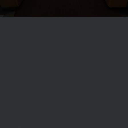
ดร. สมภพ พัฒนอริยางกูล
กรรมการ