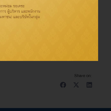
 ไทยออยล์ จำกัด (มหาชน)
ได้รับรางวัล
สุดยอดผู้นำ
าก
ฯพณฯ นุรักษ์ มาประณีต องคมนตรี
สะท้อนถึงการ
น ภายใต้ความท้าทายของโลกในยุคปัจจุบัน
ละการบัญชี มหาวิทยาลัยธรรมศาสตร์ ณ ห้องบอลรูม
Share on: