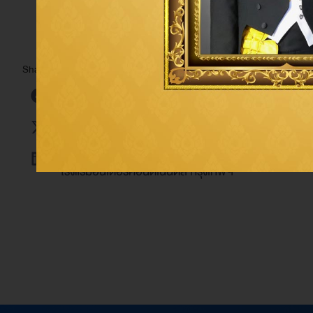
เมื่อวันที่ 20 มิถุนายน พ.ศ. 2567
คุณบัณฑิต ธรรมประจ
Share:
องค์กรแห่งปี
โดยเข้ารับรางวัลเกียรติยศ
“THAILAND T
เป็นผู้นำองค์กรที่มีผลงานที่โดดเด่น สามารถนำพาองค์ก
งานรับรางวัลในครั้งนี้ จัดขึ้นโดยนิตยสาร BUSINESS
โรงแรมอินเตอร์คอนติเนนตัล กรุงเทพฯ