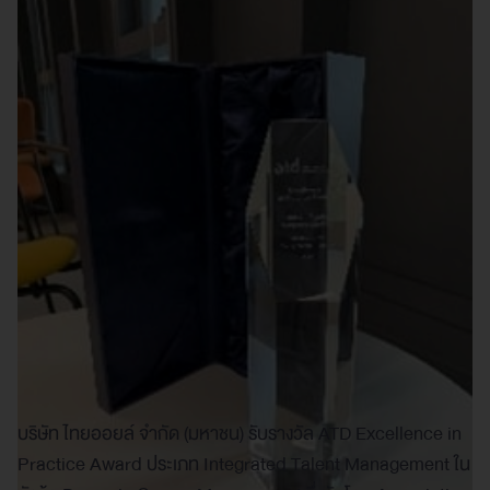
บริษัท ไทยออยล์ จำกัด (มหาชน) รับรางวัล ATD Excellence in
Practice Award ประเภท Integrated Talent Management ใน